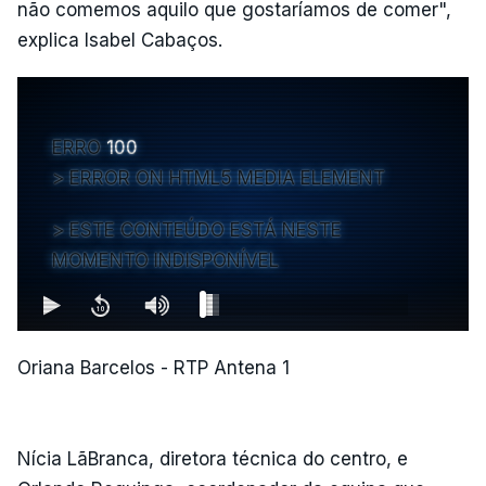
não comemos aquilo que gostaríamos de comer",
explica Isabel Cabaços.
ERRO
100
ERROR ON HTML5 MEDIA ELEMENT
ESTE CONTEÚDO ESTÁ NESTE
MOMENTO INDISPONÍVEL
Oriana Barcelos - RTP Antena 1
Nícia LãBranca, diretora técnica do centro, e