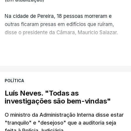
Na cidade de Pereira, 18 pessoas morreram e
outras ficaram presas em edifícios que ruíram,
disse o presidente da Câmara, Mauricio Salazar.
Em Manizales, outras duas pessoas morreram,
VER MAIS
segundo o presidente da Câmara, Jorge Eduardo
Rojas.
POLÍTICA
"A situação é crítica",
disse Mauricio Salazar em
entrevista à Rádio Caracol.
Luís Neves. "Todas as
investigações são bem-vindas"
Pelo menos 20 prédios desabaram na cidade de
Cali, com várias pessoas presas nos escombros,
O ministro da Administração Interna disse estar
disse o autarca Alejandro Eder à agência Reuters.
"tranquilo" e "desejoso" que a auditoria seja
feita à Polícia Judiciária.