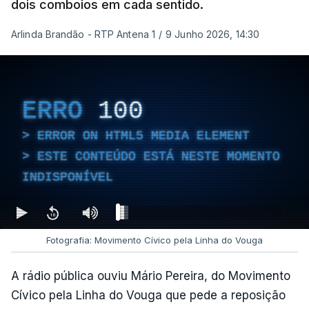
dois comboios em cada sentido.
Arlinda Brandão - RTP Antena 1
/
9 Junho 2026, 14:30
ERRO
100
ERROR ON HTML5 MEDIA ELEMENT
ESTE CONTEÚDO ESTÁ NESTE MOMENTO
INDISPONÍVEL
Fotografia: Movimento Cívico pela Linha do Vouga
A rádio pública ouviu Mário Pereira, do Movimento
Cívico pela Linha do Vouga que pede a reposição