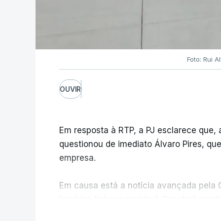
Foto: Rui 
OUVIR
Em resposta à RTP, a PJ esclarece que,
questionou de imediato Álvaro Pires, qu
empresa.
Em causa está a notícia avançada pela C
também tinha recorrido à Construbarcelo
V