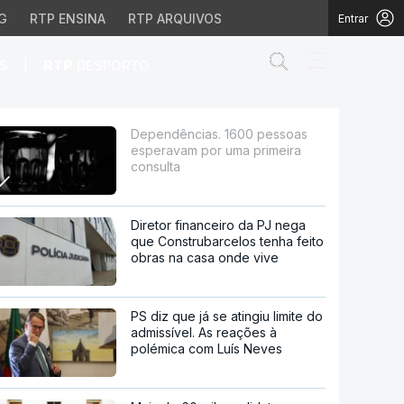
G
RTP ENSINA
RTP ARQUIVOS
Entrar
Abrir campo de
|
S
RTP
DESPORTO
or uma primeira consul
Dependências. 1600 pessoas
esperavam por uma primeira
consulta
Diretor financeiro da PJ nega
que Construbarcelos tenha feito
obras na casa onde vive
PS diz que já se atingiu limite do
admissível. As reações à
polémica com Luís Neves