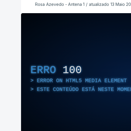
Rosa Azevedo - Antena 1
/
atualizado 13 Maio 20
ERRO
100
ERROR ON HTML5 MEDIA ELEMENT
ESTE CONTEÚDO ESTÁ NESTE MOME