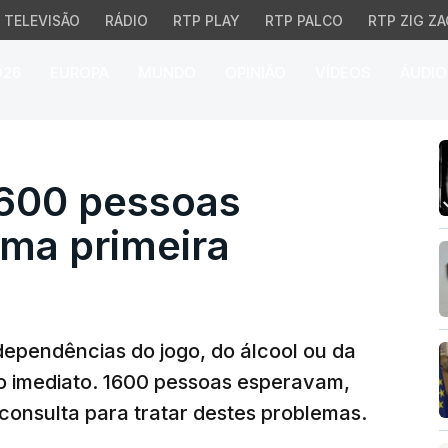
TELEVISÃO
RÁDIO
RTP PLAY
RTP PALCO
RTP ZIG ZA
026
EUROPA
MUNDO
OPINIÃO
VÍDEOS
ÁUDIO
0 pessoas esperavam p
1600 pessoas
ma primeira
dependências do jogo, do álcool ou da
o imediato. 1600 pessoas esperavam,
consulta para tratar destes problemas.