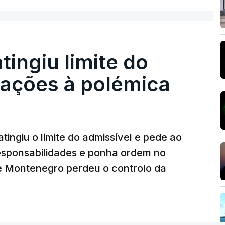
nou a abertura de qualquer processo
o que indicie a realização dessas obras.
atingiu limite do
nstrubarcelos também fez obras na casa do
eações à polémica
da PJ
26, 14:25
tingiu o limite do admissível e pede ao
ez obras na casa de Luís Neves também
iretor financeiro da PJ
responsabilidades e ponha ordem no
26, 14:26
 Montenegro perdeu o controlo da