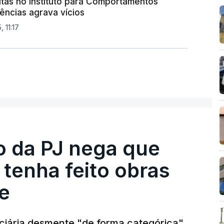
ltas no Instituto para Comportamentos
ências agrava vícios
 11:17
ro da PJ nega que
tenha feito obras
e
diciária desmente "de forma categórica"