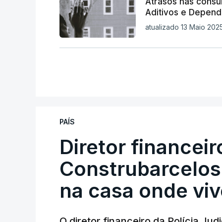
Atrasos nas consu
Aditivos e Depend
atualizado 13 Maio 2025,
PAÍS
Diretor financei
Construbarcelos 
na casa onde viv
O diretor financeiro da Polícia Ju