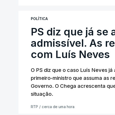
A Judiciária adianta ainda que não orde
disciplinar, por não ter qualquer element
POLÍTICA
PS diz que já se 
ARTIGOS RELACIONADOS
Empreiteiro da Co
admissível. As r
diretor financeiro 
com Luís Neves
atualizado 7 Agosto 20
O PS diz que o caso Luís Neves já a
Empreiteiro que f
trabalhou para o d
primeiro-ministro que assuma as 
atualizado 7 Agosto 20
Governo. O Chega acrescenta que
situação.
RTP
/
cerca de uma hora