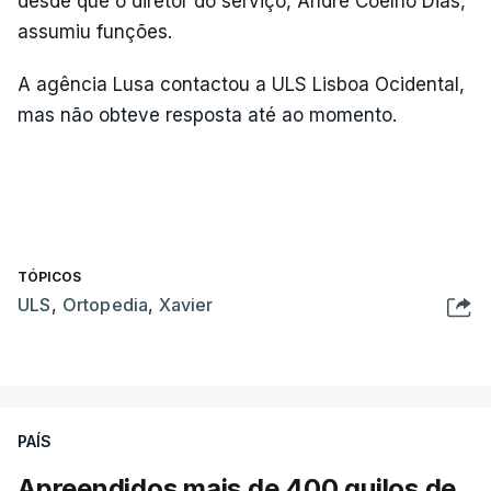
desde que o diretor do serviço, André Coelho Dias,
assumiu funções.
A agência Lusa contactou a ULS Lisboa Ocidental,
mas não obteve resposta até ao momento.
TÓPICOS
ULS
,
Ortopedia
,
Xavier
PAÍS
Apreendidos mais de 400 quilos de