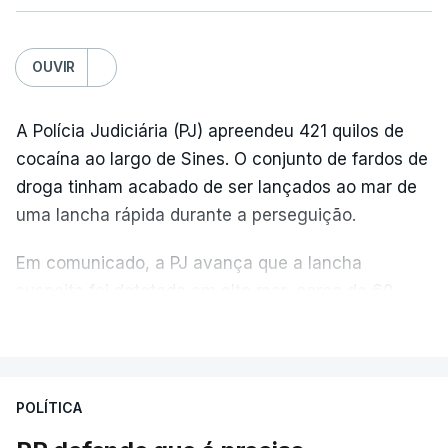
OUVIR
A Polícia Judiciária (PJ) apreendeu 421 quilos de
cocaína ao largo de Sines. O conjunto de fardos de
droga tinham acabado de ser lançados ao mar de
uma lancha rápida durante a perseguição.
Em comunicado, a PJ avança que a lancha
suspeita foi detetada em alto mar, cerca de 60
milhas náuticas ao largo de Sines.
VER MAIS
A apreensão aconteceu na tarde desta sexta-feira,
desencadeando uma ação de prevenção
POLÍTICA
desencadeada pela Polícia Judiciária, em