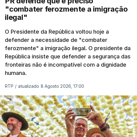
PR defende que é preciso
articulação com a Marinha, a Autoridade Marítima
"combater ferozmente a imigração
Nacional e a Força Aérea.
ilegal"
O ano de 2026 tem sido um ano de recordes: foi
O Presidente da República voltou hoje a
apreendida mais cocaína até ao momento de que
defender a necessidade de "combater
em todo o ano de 2025.
ferozmente" a imigração ilegal. O presidente da
A ação de prevenção visa a deteção em alto mar
República insiste que defender a segurança das
de embarcações de alta velocidade (EAV) que
fronteiras não é incompatível com a dignidade
humana.
utilizam a costa nacional para o tráfico de droga.
RTP
/
atualizado 8 Agosto 2026, 17:00
c/ Lusa