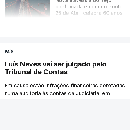
Nova travessia do Tejo
confirmada enquanto Ponte
25 de Abril celebra 60 anos
atualizado 6 Agosto 2026, 13:02
VER MAIS
PAÍS
Luís Neves vai ser julgado pelo
Tribunal de Contas
Em causa estão infrações financeiras detetadas
numa auditoria às contas da Judiciária, em
2023, quando o agora ministro da Administração
Interna era diretor-nacional daquela polícia.
Rita Soares - RTP Antena 1
/
6 Agosto 2026, 14:58