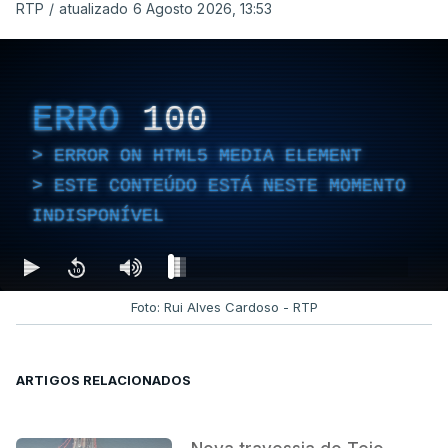
RTP
/
atualizado 6 Agosto 2026, 13:53
ERRO
100
ERROR ON HTML5 MEDIA ELEMENT
ESTE CONTEÚDO ESTÁ NESTE MOMENTO
INDISPONÍVEL
Foto: Rui Alves Cardoso - RTP
ARTIGOS RELACIONADOS