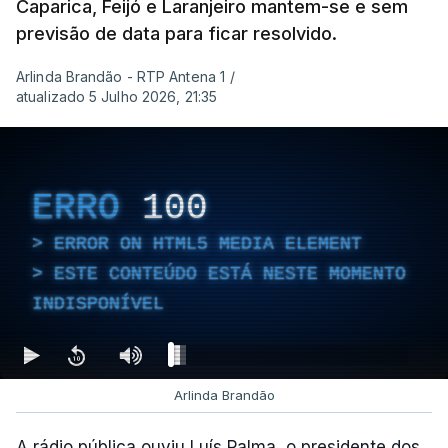
Caparica, Feijó e Laranjeiro mantem-se e sem
previsão de data para ficar resolvido.
Arlinda Brandão - RTP Antena 1
/
atualizado 5 Julho 2026, 21:35
ERRO
100
ERROR ON HTML5 MEDIA ELEMENT
ESTE CONTEÚDO ESTÁ NESTE MOMENTO
INDISPONÍVEL
Arlinda Brandão
A rádio pública ouviu Luís Palma, o presidente dos