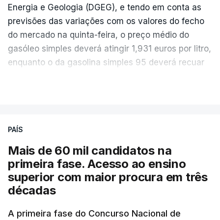
Energia e Geologia (DGEG), e tendo em conta as
previsões das variações com os valores do fecho
do mercado na quinta-feira, o preço médio do
gasóleo simples deverá atingir 1,931 euros por litro,
enquanto o da gasolina simples 95 deverá recuar
para 1,855 euros por litro.
VER MAIS
A média final só ficará fechada ao final do dia,
podendo ainda registar alterações em função da
evolução das cotações internacionais do petróleo,
PAÍS
e o custo final na bomba poderá variar conforme o
Mais de 60 mil candidatos na
posto de abastecimento, a marca e a localização.
primeira fase. Acesso ao ensino
superior com maior procura em três
A atualização do desconto do Imposto sobre os
décadas
Produtos Petrolíferos (ISP) também poderá
alterar os valores previstos.
A primeira fase do Concurso Nacional de