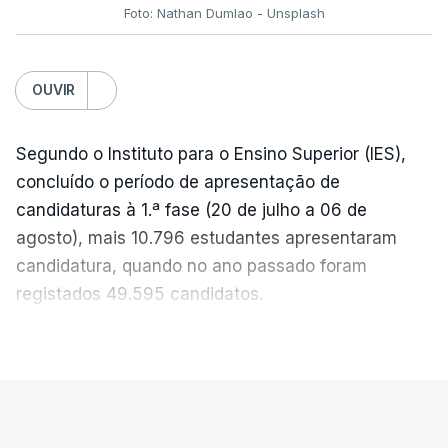
Foto: Nathan Dumlao - Unsplash
c/Lusa
OUVIR
Segundo o Instituto para o Ensino Superior (IES),
concluído o período de apresentação de
candidaturas à 1.ª fase (20 de julho a 06 de
agosto), mais 10.796 estudantes apresentaram
candidatura, quando no ano passado foram
registados 49.595 candidatos.
"Os resultados da 1ª fase do concurso nacional de
VER MAIS
acesso mostram que em 2026 se registou o
número mais elevado de candidatos nos últimos 30
anos, exceto nos anos da pandemia de Covid-19,
PAÍS