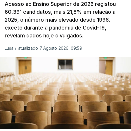
Acesso ao Ensino Superior de 2026 registou
O Governo comprometeu-se a aplicar uma redução
60.391 candidatos, mais 21,8% em relação a
extraordinária e temporária no ISP, sempre que se
2025, o número mais elevado desde 1996,
verifique um aumento do preço dos combustíveis
exceto durante a pandemia de Covid-19,
superior a 10 cêntimos, para mitigar a escalada de
revelam dados hoje divulgados.
preços.
Lusa
/
atualizado 7 Agosto 2026, 09:59
Depois de uma subida inicial devido à guerra no
Irão, à tensão geopolítica no Médio Oriente e ao
fecho do estreito de Ormuz, os preços dos
combustíveis desceram durante o cessar-fogo
entre Washington e Teerão.
No entanto, com o retomar do conflito, as últimas
semanas têm sido marcadas por uma subida
acentuada, tendência que deverá ser revertida na
próxima semana.