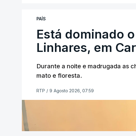
PAÍS
Está dominado o
ERRO
100
ERROR ON HTML5 MEDIA ELEMEN
Linhares, em Ca
ESTE CONTEÚDO ESTÁ NESTE MO
Durante a noite e madrugada as 
mato e floresta.
RTP
/
9 Agosto 2026, 07:59