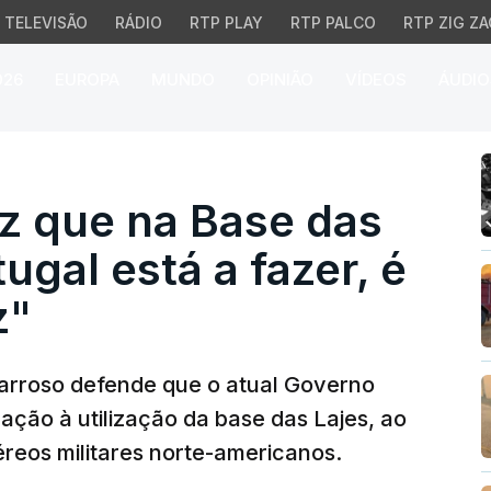
TELEVISÃO
RÁDIO
RTP PLAY
RTP PALCO
RTP ZIG ZA
026
EUROPA
MUNDO
OPINIÃO
VÍDEOS
ÁUDIO
que na Base das Lajes "
iz que na Base das
ugal está a fazer, é
z"
Barroso defende que o atual Governo
lação à utilização da base das Lajes, ao
reos militares norte-americanos.