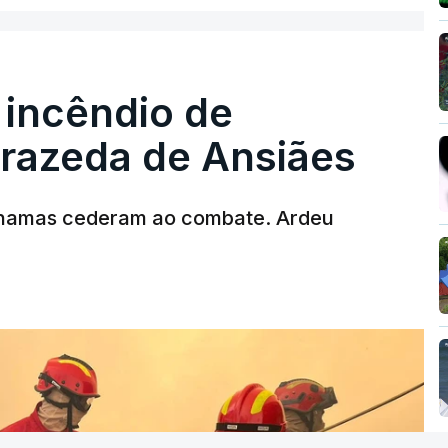
 incêndio de
T
rrazeda de Ansiães
MENTO INDISPONÍVEL
chamas cederam ao combate. Ardeu