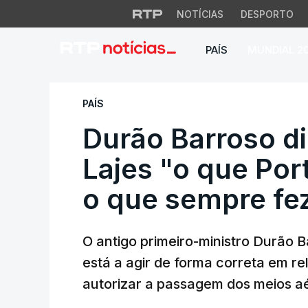
NOTÍCIAS
DESPORTO
PAÍS
MUNDIAL 2
Durão Barroso diz 
PAÍS
Durão Barroso d
Lajes "o que Port
o que sempre fe
O antigo primeiro-ministro Durão 
está a agir de forma correta em re
autorizar a passagem dos meios aé