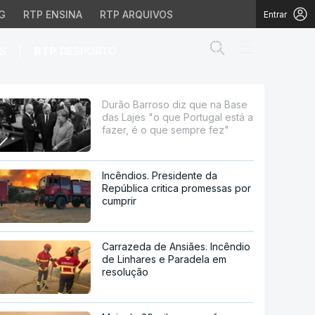
G
RTP ENSINA
RTP ARQUIVOS
Entrar
Abrir campo de
|
S
RTP
DESPORTO
o que Portugal está a f
Durão Barroso diz que na Base
das Lajes "o que Portugal está a
fazer, é o que sempre fez"
Incêndios. Presidente da
República critica promessas por
cumprir
Carrazeda de Ansiães. Incêndio
de Linhares e Paradela em
resolução