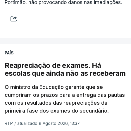
do Chega.
Portimão, não provocando danos nas imediações.
Na nota que acompanha esta decisão, o
Presidente da República, apesar de considerar
necessário combater a imigração ilegal e garantir a
defesa das fronteiras portuguesas, argumenta que
isso "não é incompatível com a dignidade
PAÍS
humana".
Reapreciação de exames. Há
O decreto, que visa assegurar a execução de
escolas que ainda não as receberam
regulamentos e transpor diretivas da União
Europeia, contém alterações ao regime de
O ministro da Educação garante que se
acolhimento de estrangeiros ou apátridas em
cumpriram os prazos para a entrega das pautas
com os resultados das reapreciações da
centros de instalação temporária, ao regime
primeira fase dos exames do secundário.
jurídico de entrada, permanência, saída e
afastamento de estrangeiros do território nacional
RTP
/
atualizado 8 Agosto 2026, 13:37
e à lei sobre concessão de asilo.