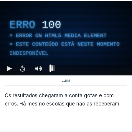
Entre outras alterações, o prazo de colocação de
cidadãos estrangeiros em centros de instalação
ERRO
100
temporária é alargado para um período máximo de
180 dias, prorrogáveis por igual período.
ERROR ON HTML5 MEDIA ELEMENT
ESTE CONTEÚDO ESTÁ NESTE MOMENTO
INDISPONÍVEL
c/Lusa
Lusa
Os resultados chegaram a conta gotas e com
erros. Há mesmo escolas que não as receberam.