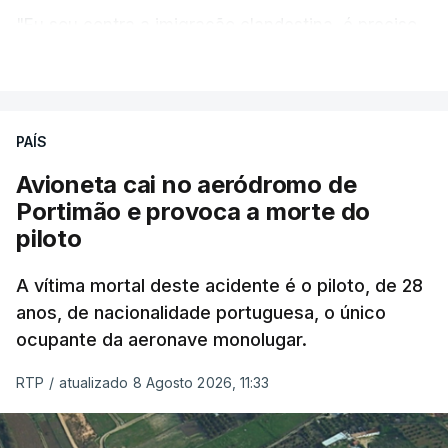
"Eu sou contra a imigração clandestina, é preciso
combater ferozmente a imigração ilegal,
VER MAIS
precisamos de regular a nossa imigração e
precisamos de defender as nossas fronteiras e
nada disto é incompatível com tratarmos com
PAÍS
dignidade as pessoas, designadamente menores e
Avioneta cai no aeródromo de
crianças", acrescentou.
Portimão e provoca a morte do
piloto
António José Seguro mostrou dúvidas sobre se é
garantido o superior interesse da criança.
A vítima mortal deste acidente é o piloto, de 28
anos, de nacionalidade portuguesa, o único
ocupante da aeronave monolugar.
ERRO
100
RTP
/
atualizado 8 Agosto 2026, 11:33
ERROR ON HTML5 MEDIA ELEMENT
ESTE CONTEÚDO ESTÁ NESTE