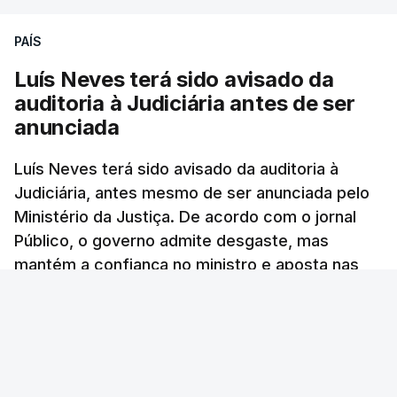
ARTIGOS RELACIONADOS
PAÍS
Luís Neves terá sido avisado da
"Lei do Retorno".
auditoria à Judiciária antes de ser
Comunidades estrangeiras
anunciada
em Portugal apoiam decisão
de Seguro
Luís Neves terá sido avisado da auditoria à
atualizado 8 Agosto 2026, 13:36
Judiciária, antes mesmo de ser anunciada pelo
Ministério da Justiça. De acordo com o jornal
"Lei do Retorno". Chega
Público, o governo admite desgaste, mas
considera envio para TC do
mantém a confiança no ministro e aposta nas
diploma "tipo de atos
políticos irresponsáveis"
investigações para preservar a PJ.
8 Agosto 2026, 10:04
RTP Notícias
/
atualizado 8 Agosto 2026, 13:38
Presidente envia para o
Tribunal Constitucional