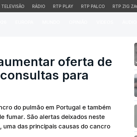
TELEVISÃO
RÁDIO
RTP PLAY
RTP PALCO
RTP ZIG ZA
026
EUROPA
MUNDO
OPINIÃO
VÍDEOS
ÁUDIO
mentar oferta de proxi
aumentar oferta de
 consultas para
cancro do pulmão em Portugal e também
de fumar. São alertas deixados neste
 uma das principais causas do cancro