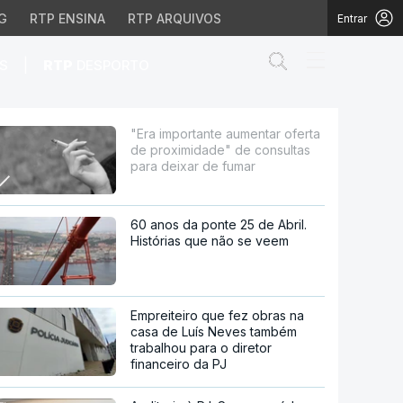
G
RTP ENSINA
RTP ARQUIVOS
Entrar
Abrir campo de
|
S
RTP
DESPORTO
midade" de consultas pa
"Era importante aumentar oferta
de proximidade" de consultas
para deixar de fumar
60 anos da ponte 25 de Abril.
Histórias que não se veem
Empreiteiro que fez obras na
casa de Luís Neves também
trabalhou para o diretor
financeiro da PJ