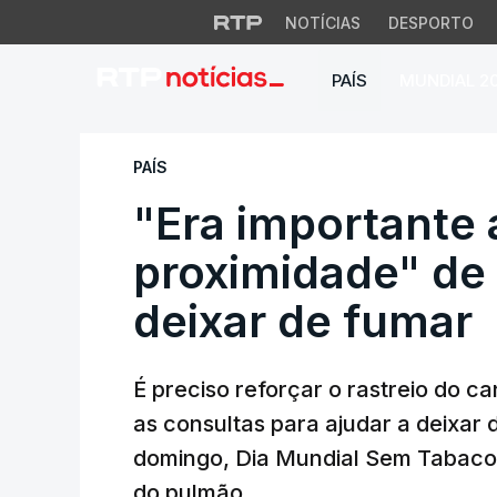
NOTÍCIAS
DESPORTO
PAÍS
MUNDIAL 2
"Era importante au
PAÍS
"Era importante 
proximidade" de
deixar de fumar
É preciso reforçar o rastreio do 
as consultas para ajudar a deixar 
domingo, Dia Mundial Sem Tabaco,
do pulmão.