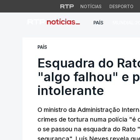
NOTÍCIAS
DESPORTO
PAÍS
MUNDIAL 2
Esquadra do Rato. 
PAÍS
Esquadra do Rat
"algo falhou" e 
intolerante
O ministro da Administração Intern
crimes de tortura numa polícia "é
o se passou na esquadra do Rato "
segurança". Luís Neves revela q