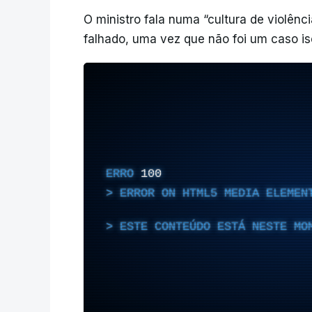
O ministro fala numa “cultura de violênci
falhado, uma vez que não foi um caso is
ERRO
100
ERROR ON HTML5 MEDIA ELEMEN
ESTE CONTEÚDO ESTÁ NESTE MO