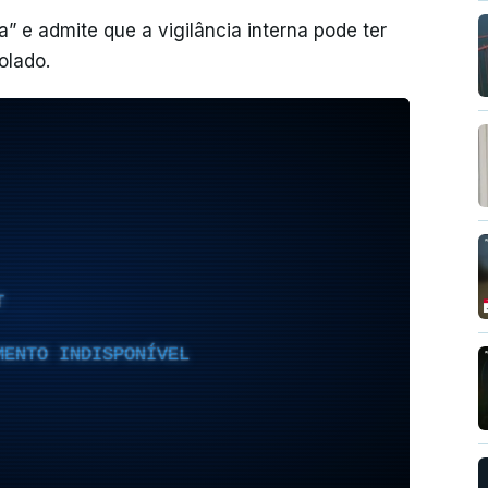
a” e admite que a vigilância interna pode ter
olado.
T
MENTO INDISPONÍVEL