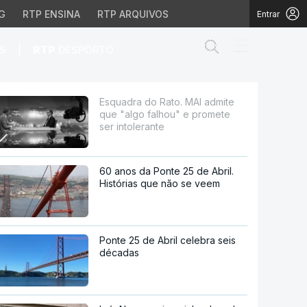
G
RTP ENSINA
RTP ARQUIVOS
Entrar
Abrir campo de
|
S
RTP
DESPORTO
lhou" e promete ser int
Esquadra do Rato. MAI admite
que "algo falhou" e promete
ser intolerante
60 anos da Ponte 25 de Abril.
Histórias que não se veem
Ponte 25 de Abril celebra seis
décadas