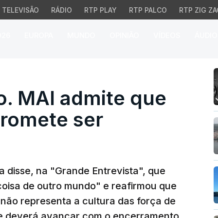
TELEVISÃO
RÁDIO
RTP PLAY
RTP PALCO
RTP ZIG ZA
026
EUROPA
MUNDO
OPINIÃO
VÍDEOS
ÁUDIO
MAI admite que "algo fa
o. MAI admite que
promete ser
a disse, na "Grande Entrevista", que
 coisa de outro mundo" e reafirmou que
não representa a cultura das força de
ue deverá avançar com o encerramento