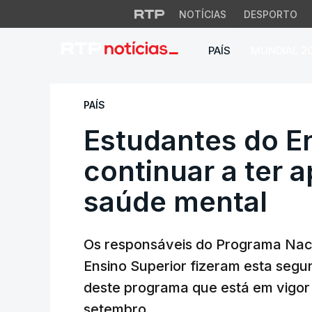
NOTÍCIAS
DESPORTO
PAÍS
MUNDIAL 2
Estudantes do Ensi
PAÍS
Estudantes do E
continuar a ter a
saúde mental
Os responsáveis do Programa Nac
Ensino Superior fizeram esta segu
deste programa que está em vigor
setembro.