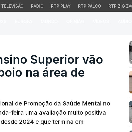
TELEVISÃO
RÁDIO
RTP PLAY
RTP PALCO
RTP ZIG ZA
026
EUROPA
MUNDO
OPINIÃO
VÍDEOS
ÁUDIO
no Superior vão continu
nsino Superior vão
poio na área de
ional de Promoção da Saúde Mental no
nda-feira uma avaliação muito positiva
 desde 2024 e que termina em