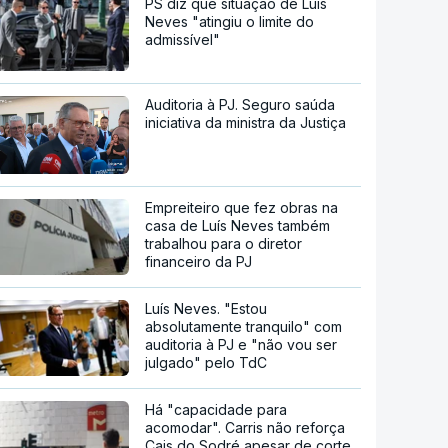
PS diz que situação de Luís
Neves "atingiu o limite do
admissível"
Auditoria à PJ. Seguro saúda
iniciativa da ministra da Justiça
Empreiteiro que fez obras na
casa de Luís Neves também
trabalhou para o diretor
financeiro da PJ
Luís Neves. "Estou
absolutamente tranquilo" com
auditoria à PJ e "não vou ser
julgado" pelo TdC
Há "capacidade para
acomodar". Carris não reforça
Cais do Sodré apesar de corte