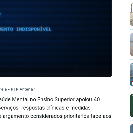
T
MENTO INDISPONÍVEL
reia - RTP Antena 1
úde Mental no Ensino Superior apoiou 40
serviços, respostas clínicas e medidas
largamento considerados prioritários face aos