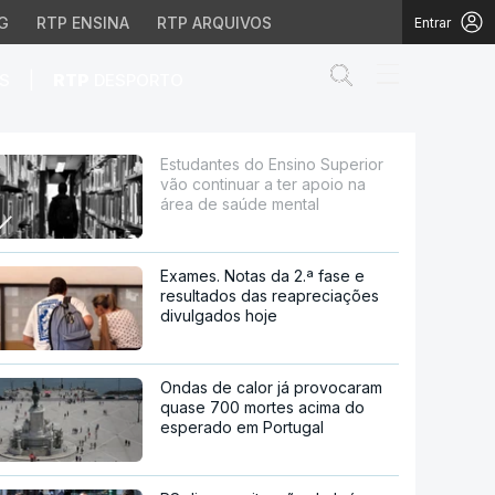
G
RTP ENSINA
RTP ARQUIVOS
Entrar
Abrir campo de
|
S
RTP
DESPORTO
ar a ter apoio na área 
Estudantes do Ensino Superior
vão continuar a ter apoio na
área de saúde mental
Exames. Notas da 2.ª fase e
resultados das reapreciações
divulgados hoje
Ondas de calor já provocaram
quase 700 mortes acima do
esperado em Portugal