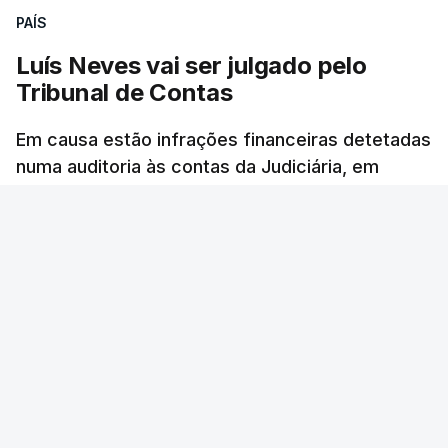
PAÍS
Luís Neves vai ser julgado pelo
Tribunal de Contas
Em causa estão infrações financeiras detetadas
numa auditoria às contas da Judiciária, em
2023, quando o agora ministro da Administração
Interna era diretor-nacional daquela polícia.
Rita Soares - RTP Antena 1
/
cerca de uma hora