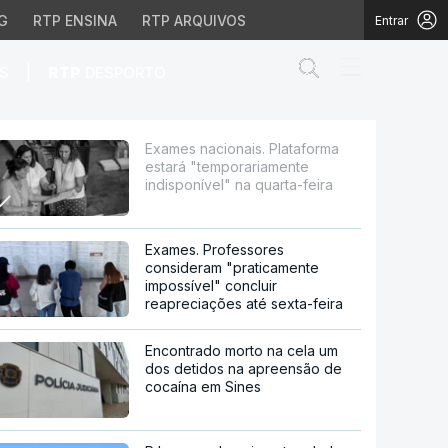
G
RTP ENSINA
RTP ARQUIVOS
Entrar
Abrir campo de
|
S
RTP
DESPORTO
orariamente indisponíve
Exames nacionais. Plataforma
estará "temporariamente
indisponível" na quarta-feira
Exames. Professores
consideram "praticamente
impossível" concluir
reapreciações até sexta-feira
Encontrado morto na cela um
dos detidos na apreensão de
cocaína em Sines