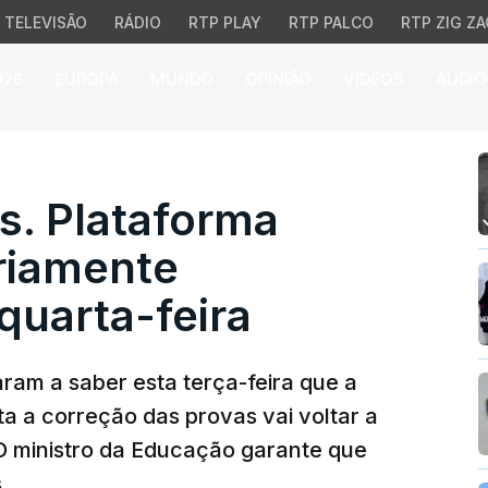
TELEVISÃO
RÁDIO
RTP PLAY
RTP PALCO
RTP ZIG ZA
026
EUROPA
MUNDO
OPINIÃO
VÍDEOS
ÁUDIO
Plataforma estará "temp
s. Plataforma
riamente
quarta-feira
aram a saber esta terça-feira que a
ta a correção das provas vai voltar a
. O ministro da Educação garante que
.