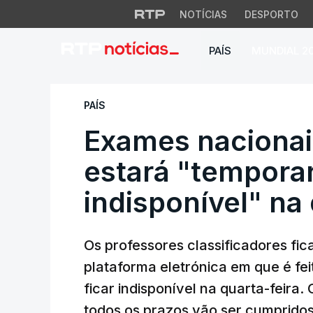
NOTÍCIAS
DESPORTO
PAÍS
MUNDIAL 2
Exames nacionais. 
PAÍS
Exames nacionai
estará "tempora
indisponível" na 
Os professores classificadores fic
plataforma eletrónica em que é fei
ficar indisponível na quarta-feira
todos os prazos vão ser cumpridos