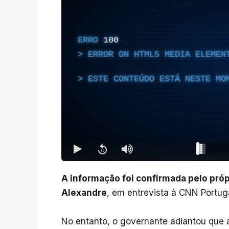
ERRO
100
ERROR ON HTML5 MEDIA ELEMEN
ESTE CONTEÚDO ESTÁ NESTE MO
A informação foi confirmada pelo pró
Alexandre
, em entrevista à CNN Portug
No entanto, o governante adiantou que a