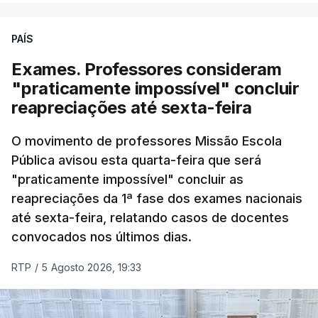
fase do concurso do ano passado.
PAÍS
No primeiro dia do concurso deste ano, apenas
304 alunos tinham apresentado candidatura, muito
Exames. Professores consideram
abaixo dos 10 mil que o tinham feito no primeiro dia
"praticamente impossível" concluir
do concurso do ano passado.
reapreciações até sexta-feira
Pela primeira vez este ano, quase 300 mil exames
O movimento de professores Missão Escola
Pública avisou esta quarta-feira que será
nacionais do ensino secundário foram avaliados
"praticamente impossível" concluir as
em formato digital, mas o processo registou várias
reapreciações da 1ª fase dos exames nacionais
falhas técnicas, obrigando ao adiamento por
até sexta-feira, relatando casos de docentes
alguns dias da divulgação das notas.
convocados nos últimos dias.
RTP
/
5 Agosto 2026, 19:33