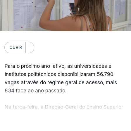
OUVIR
Para o próximo ano letivo, as universidades e
institutos politécnicos disponibilizaram 56.790
vagas através do regime geral de acesso, mais
834 face ao ano passado.
Na terça-feira, a Direção-Geral do Ensino Superior
(DGES) contabilizava já perto de 55 mil candidatos,
VER MAIS
ultrapassando o total de 49.595 inscritos na 1.ª