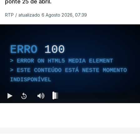
ponte 25 de abril.
RTP
/
atualizado 6 Agosto 2026, 07:39
ERRO
100
ERROR ON HTML5 MEDIA ELEMENT
ESTE CONTEÚDO ESTÁ NESTE MOMENTO
INDISPONÍVEL