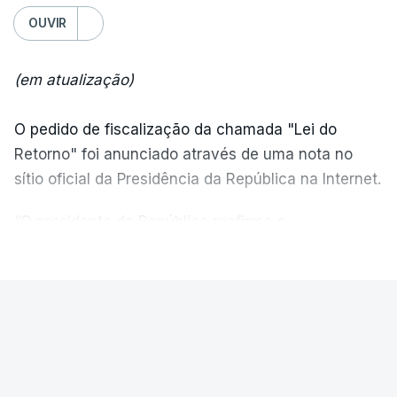
OUVIR
(em atualização)
O pedido de fiscalização da chamada "Lei do
Retorno" foi anunciado através de uma nota no
sítio oficial da Presidência da República na Internet.
“O presidente da República reafirma
a
necessidade de se combater a imigração ilegal
,
VER MAIS
de se controlar eficazmente a imigração legal e de
se garantir a defesa das nossas fronteiras, num
quadro de cooperação entre os Estados europeus
PAÍS
parte do Espaço Schengen”, começa por indicar a
Ministro garante. Reapreciações
nota.
"estão a chegar no prazo" mas "um