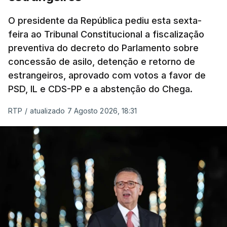
um passo na direção certa", argumenta o
O presidente da República pediu esta sexta-
Presidente da República.
feira ao Tribunal Constitucional a fiscalização
preventiva do decreto do Parlamento sobre
Assegurar que "ninguém é
concessão de asilo, detenção e retorno de
prejudicado"
estrangeiros, aprovado com votos a favor de
PSD, IL e CDS-PP e a abstenção do Chega.
RTP
/
atualizado 7 Agosto 2026, 18:31
O Preisdente deixa, no entanto, deixa alguns
avisos:
uma reforma desta dimensão "deve ter
como primeiro critério a proteção das pessoas"
e "nenhum processo de simplificação pode
traduzir-se numa diminuição da proteção
social".
António José Seguro vinca que se
deverá