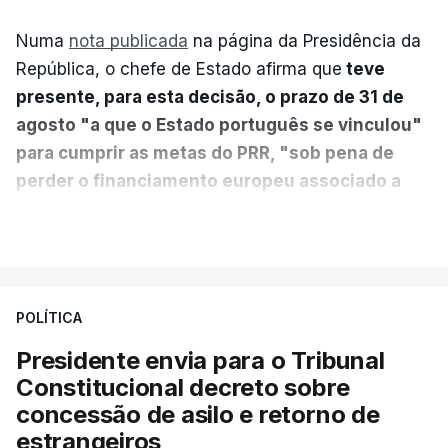
Numa
nota publicada
na página da Presidência da
República, o chefe de Estado afirma que
teve
presente, para esta decisão, o prazo de 31 de
agosto "a que o Estado português se vinculou"
para cumprir as metas do PRR, "sob pena de
perder o financiamento europeu associado a
essa reforma específica".
VER MAIS
António José Seguro entende que a reforma reúne
treze apoios sociais "num só" e pretende "tornar o
POLÍTICA
sistema mais simples, mais justo e transparente".
Presidente envia para o Tribunal
"Sempre que seja possível reduzir burocracias,
Constitucional decreto sobre
eliminar sobreposições e garantir que os apoios
concessão de asilo e retorno de
chegam a quem mais necessita, estaremos a dar
estrangeiros