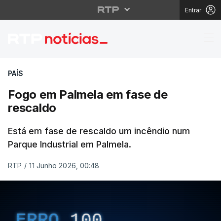
Entrar
Fogo em Palmela em f
PAÍS
Fogo em Palmela em fase de
rescaldo
Está em fase de rescaldo um incêndio num
Parque Industrial em Palmela.
RTP
/
11 Junho 2026, 00:48
ERRO
100