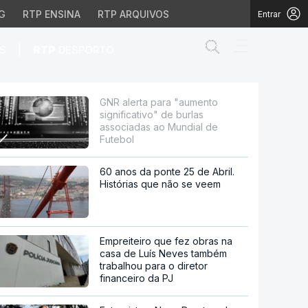
G
RTP ENSINA
RTP ARQUIVOS
Entrar
Abrir campo de
|
S
RTP
DESPORTO
e burlas associadas ao 
GNR alerta para "aumento
significativo" de burlas
associadas ao Mundial de
Futebol
60 anos da ponte 25 de Abril.
Histórias que não se veem
Empreiteiro que fez obras na
casa de Luís Neves também
trabalhou para o diretor
financeiro da PJ