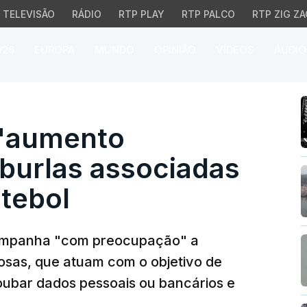
TELEVISÃO
RÁDIO
RTP PLAY
RTP PALCO
RTP ZIG ZA
026
EUROPA
MUNDO
OPINIÃO
VÍDEOS
ÁUDIO
umento significativo" d
 "aumento
e burlas associadas
tebol
ompanha "com preocupação" a
osas, que atuam com o objetivo de
 roubar dados pessoais ou bancários e