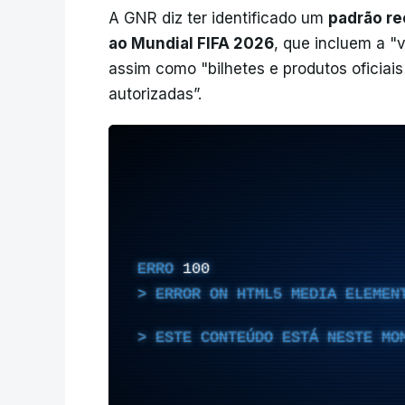
A GNR diz ter identificado um
padrão re
ao Mundial FIFA 2026
, que incluem a "
assim como "bilhetes e produtos oficiais
autorizadas”.
ERRO
100
ERROR ON HTML5 MEDIA ELEMEN
ESTE CONTEÚDO ESTÁ NESTE MO