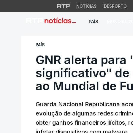
NOTÍCIAS
DESPORTO
PAÍS
MUNDIAL 2
GNR alerta para "a
PAÍS
GNR alerta para
significativo" d
ao Mundial de Fu
Guarda Nacional Republicana ac
evolução de algumas redes crimin
obter ganhos financeiros ilícitos,
infetar dispositivos com malware.