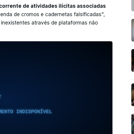
corrente de atividades ilícitas associadas
venda de cromos e cadernetas falsificadas",
 inexistentes através de plataformas não
T
MENTO INDISPONÍVEL