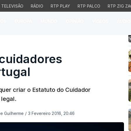
TELEVISÃO
RÁDIO
RTP PLAY
RTP PALCO
RTP ZIG ZA
026
EUROPA
MUNDO
OPINIÃO
VÍDEOS
ÁUDIO
idadores informais em 
 cuidadores
rtugal
quer criar o Estatuto do Cuidador
legal.
ime Guilherme
/
3 Fevereiro 2016, 20:46