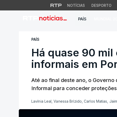
NOTÍCIAS
DESPORTO
PAÍS
MUNDIAL 2
Há quase 90 mil cu
PAÍS
Há quase 90 mil
informais em Po
Até ao final deste ano, o Governo 
Informal para conceder proteções 
Lavínia Leal, Vanessa Brízido, Carlos Matias, Ja