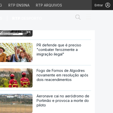
G
RTP ENSINA
RTP ARQUIVOS
Entrar
Abrir campo de
|
S
RTP
DESPORTO
Há quase 90 mil cuidadores
informais em Portugal
Portugal
PR defende que é preciso
"combater ferozmente a
imigração ilegal"
Fogo de Fornos de Algodres
novamente em resolução após
dois reacendimentos
Aeronave cai no aeródromo de
Portimão e provoca a morte do
piloto