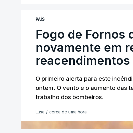
António José Seguro mostrou dúvidas sob
PAÍS
criança.
Fogo de Fornos 
novamente em re
reacendimentos
O primeiro alerta para este incêndi
ERRO
100
ontem. O vento e o aumento das te
ERROR ON HTML5 MEDIA ELEMEN
trabalho dos bombeiros.
ESTE CONTEÚDO ESTÁ NESTE MO
Lusa
/
cerca de uma hora