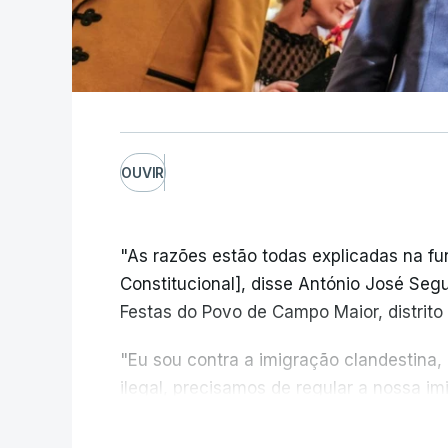
OUVIR
"As razões estão todas explicadas na f
Constitucional], disse António José Segur
Festas do Povo de Campo Maior, distrito 
"Eu sou contra a imigração clandestina,
ilegal, precisamos de regular a nossa i
fronteiras e nada disto é incompatível 
V
designadamente menores e crianças", a