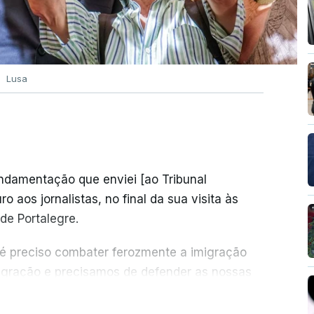
Lusa
undamentação que enviei [ao Tribunal
o aos jornalistas, no final da sua visita às
de Portalegre.
 é preciso combater ferozmente a imigração
migração e precisamos de defender as nossas
com tratarmos com dignidade as pessoas,
ER MAIS
crescentou.