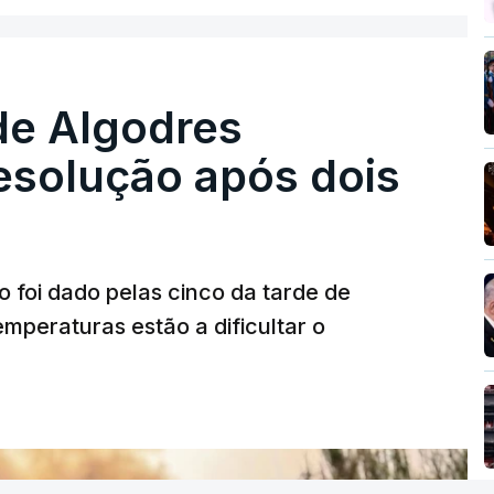
re se é garantido o superior interesse da
de Algodres
solução após dois
o foi dado pelas cinco da tarde de
mperaturas estão a dificultar o
T
MENTO INDISPONÍVEL