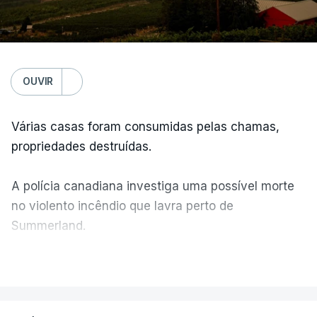
OUVIR
Várias casas foram consumidas pelas chamas,
propriedades destruídas.
A polícia canadiana investiga uma possível morte
no violento incêndio que lavra perto de
Summerland.
VER MAIS
Éum cenário de terror, descreve o primeiro-ministro
da Columbia Britânica, David Iby.