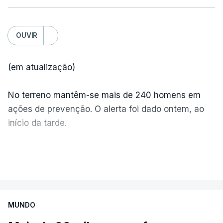
OUVIR
(em atualização)
No terreno mantêm-se mais de 240 homens em
ações de prevenção. O alerta foi dado ontem, ao
início da tarde.
Mais de 20 mil pessoas foram retiradas de casa
VER MAIS
por causa dos violentos incêndios no Canadá
MUNDO