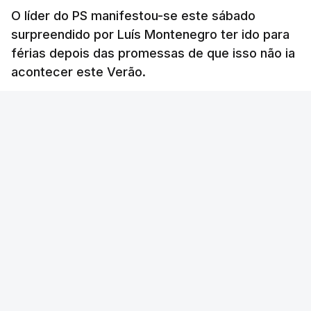
O líder do PS manifestou-se este sábado
surpreendido por Luís Montenegro ter ido para
férias depois das promessas de que isso não ia
acontecer este Verão.
RTP
/
atualizado 8 Agosto 2026, 21:26
ERRO
100
ERROR ON HTML5 MEDIA ELEMENT
ESTE CONTEÚDO ESTÁ NESTE MOMENTO
INDISPONÍVEL