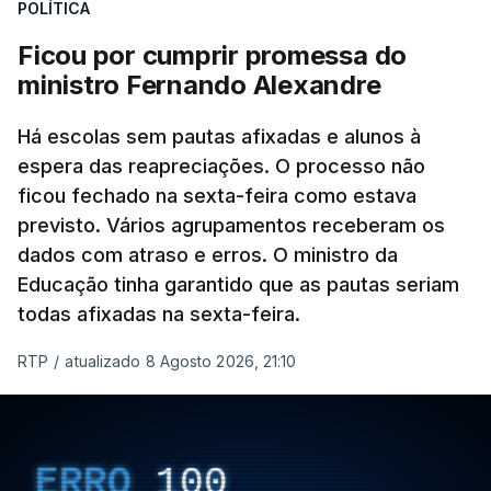
POLÍTICA
Ficou por cumprir promessa do
ERRO
100
ministro Fernando Alexandre
ERROR ON HTML5 MEDIA ELEMENT
Há escolas sem pautas afixadas e alunos à
ESTE CONTEÚDO ESTÁ NESTE
espera das reapreciações. O processo não
MOMENTO INDISPONÍVEL
ficou fechado na sexta-feira como estava
previsto. Vários agrupamentos receberam os
dados com atraso e erros. O ministro da
Educação tinha garantido que as pautas seriam
As autoridades canadianas estimam que vai levar
todas afixadas na sexta-feira.
dias ou semanas para controlar o fogo. Mais de
RTP
/
atualizado 8 Agosto 2026, 21:10
dois mil operacionais estão no terreno no combate
às chamas.
ERRO
100