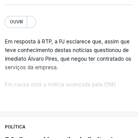
OUVIR
Em resposta à RTP, a PJ esclarece que, assim que
teve conhecimento destas notícias questionou de
imediato Álvaro Pires, que negou ter contratado os
serviços da empresa.
Em causa está a notícia avançada pela CNN
Portugal de que o diretor financeiro também tinha
VER MAIS
recorrido à Construbarcelos, tal como Luís Neves.
A Judiciária adianta ainda que não ordenou a
POLÍTICA
abertura de qualquer processo disciplinar, por não
ter qualquer elemento que indicie a realização