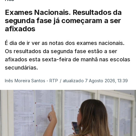
nacionais como provas de ingresso”, refere o
Exames Nacionais. Resultados da
Ministério da Educação, Ciência e Inovação (MECI)
segunda fase já começaram a ser
em comunicado enviado esta sexta-feira.
afixados
O Ministério salienta que o número de
É dia de ir ver as notas dos exames nacionais.
candidatos à primeira fase poderá ainda subir,
Os resultados da segunda fase estão a ser
uma vez que esta sexta-feira são afixados os
afixados esta sexta-feira de manhã nas escolas
resultados dos processos de reapreciação dos
secundárias.
exames nacionais realizados na primeira fase.
Inês Moreira Santos - RTP
/
atualizado 7 Agosto 2026, 13:39
O Ministério da Educação recorda que as
Instituições de Ensino Superior puderam
acrescentar aos elencos de provas de ingresso
previamente definidos dois elencos alternativos,
cada um constituído por uma única prova de
ingresso.