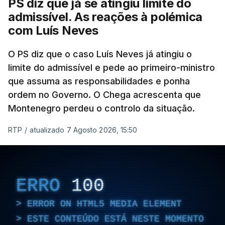
PS diz que já se atingiu limite do
dessas obras.
admissível. As reações à polémica
com Luís Neves
ARTIGOS RELACIONADOS
O PS diz que o caso Luís Neves já atingiu o
limite do admissível e pede ao primeiro-ministro
que assuma as responsabilidades e ponha
Empreiteiro da
Construbarcelos também
ordem no Governo. O Chega acrescenta que
fez obras na casa do diretor
Montenegro perdeu o controlo da situação.
financeiro da PJ
atualizado 7 Agosto 2026, 14:25
RTP
/
atualizado 7 Agosto 2026, 15:50
Empreiteiro que fez obras
na casa de Luís Neves
ERRO
100
também trabalhou para o
diretor financeiro da PJ
ERROR ON HTML5 MEDIA ELEMENT
atualizado 7 Agosto 2026, 14:26
ESTE CONTEÚDO ESTÁ NESTE MOMENTO