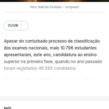
Foto: Nathan Dumlao - Unsplash
OUVIR
Apesar do conturbado processo de classificação
dos exames nacionais, mais 10.796 estudantes
apresentaram, este ano, candidatura ao ensino
superior na primeira fase, quando no ano passado
foram registados 49.595 candidatos.
O número de candidatos é o maior em 30 anos,
“exceto nos anos da pandemia de Covid-19
,
VER MAIS
durante os quais foram adotadas regras
excecionais para a conclusão do ensino
secundário e para a utilização de exames
PAÍS