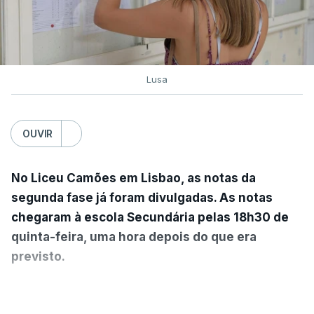
"Esta decisão do Governo retomou, assim, a regra
que vigorou até 2024 (entre uma e três provas de
ingresso), dando às IES maior autonomia na
Lusa
fixação das condições de acesso", salienta o
ministério.
OUVIR
De acordo com o IES, do universo dos 1.519
pares instituição/curso que podiam fixar
No Liceu Camões em Lisbao, as notas da
elencos com apenas uma única prova de
segunda fase já foram divulgadas. As notas
ingresso, 1.330 decidiram fixar pelo menos um
chegaram à escola Secundária pelas 18h30 de
elenco com uma única prova de ingresso, o que
quinta-feira, uma hora depois do que era
representa 88%.
previsto.
A medida respondeu também às solicitações das
Pelas 9h00 da manhã, as notas estavam afixadas
Instituições de Ensino Superior do interior, nas
VER MAIS