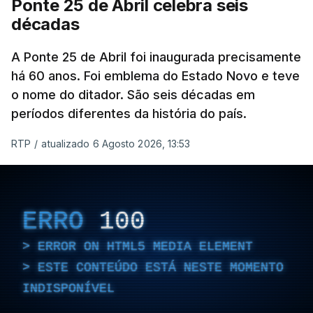
Ponte 25 de Abril celebra seis
décadas
A Ponte 25 de Abril foi inaugurada precisamente
há 60 anos. Foi emblema do Estado Novo e teve
o nome do ditador. São seis décadas em
períodos diferentes da história do país.
RTP
/
atualizado 6 Agosto 2026, 13:53
ERRO
100
ERROR ON HTML5 MEDIA ELEMENT
ESTE CONTEÚDO ESTÁ NESTE MOMENTO
INDISPONÍVEL