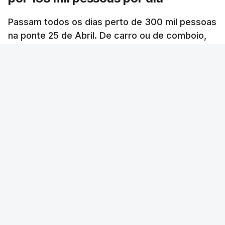
Passam todos os dias perto de 300 mil pessoas
na ponte 25 de Abril. De carro ou de comboio,
são 100 milhões as pessoas que fazem a
travessia por ano.
RTP
/
6 Agosto 2026, 20:33
ERRO
100
ERROR ON HTML5 MEDIA ELEMENT
ESTE CONTEÚDO ESTÁ NESTE MOMENTO
INDISPONÍVEL