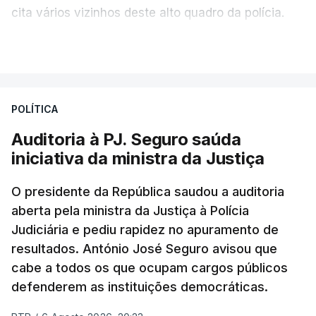
cita vários vizinhos deste alto quadro da polícia.
VER MAIS
Foi o diretor financeiro, Álvaro Pires, que assumiu a
responsabilidade de sugerir as instalações da
Construbarcelos para acolher um atrelado
POLÍTICA
apreendido numa operação de droga.
Auditoria à PJ. Seguro saúda
iniciativa da ministra da Justiça
O presidente da República saudou a auditoria
aberta pela ministra da Justiça à Polícia
Judiciária e pediu rapidez no apuramento de
resultados. António José Seguro avisou que
cabe a todos os que ocupam cargos públicos
defenderem as instituições democráticas.