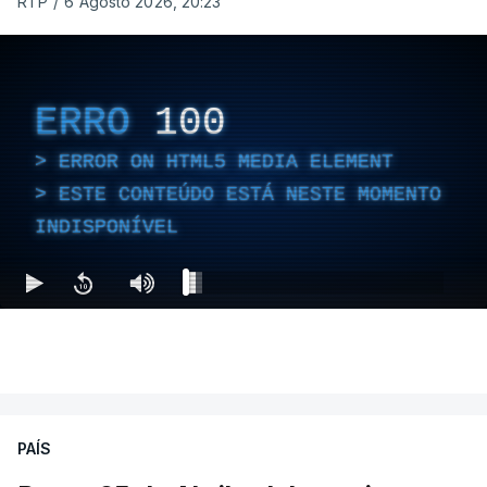
RTP
/
6 Agosto 2026, 20:23
ERRO
100
ERROR ON HTML5 MEDIA ELEMENT
ESTE CONTEÚDO ESTÁ NESTE MOMENTO
INDISPONÍVEL
PAÍS