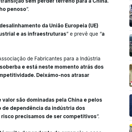
transição sem perder terreno para a China.
nho penoso
”.
desalinhamento da União Europeia (UE)
ustrial e as infraestruturas
” e prevê que “
a
Associação de Fabricantes para a Indústria
 soberba e está neste momento atrás dos
mpetitividade. Deixámo-nos atrasar
e valor são dominadas pela China e pelos
o de dependência da indústria dos
risco precisamos de ser competitivos
”.