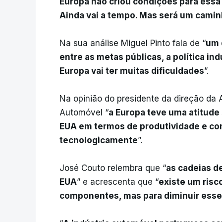
Europa não criou condições para essa 
Ainda vai a tempo. Mas será um cami
Na sua análise Miguel Pinto fala de “
um 
entre as metas públicas, a política ind
Europa vai ter muitas dificuldades
”.
Na opinião do presidente da direção da 
Automóvel “
a Europa teve uma atitude
EUA em termos de produtividade e co
tecnologicamente
”.
José Couto relembra que “
as cadeias d
EUA
” e acrescenta que “
existe um risc
componentes, mas para diminuir esse 