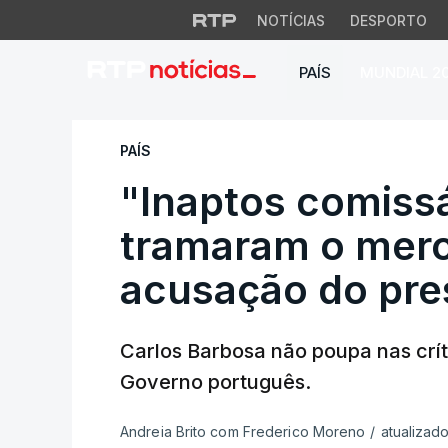
NOTÍCIAS
DESPORTO
PAÍS
MUNDIAL 2
"Inaptos comissár
PAÍS
"Inaptos comiss
tramaram o merc
acusação do pre
Carlos Barbosa não poupa nas crít
Governo português.
Andreia Brito com Frederico Moreno
/
atualizad