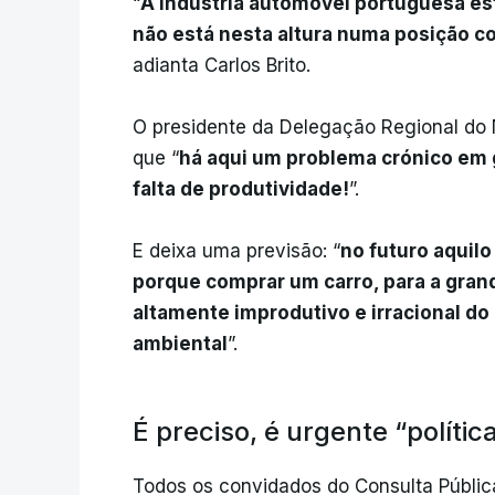
“
A indústria automóvel portuguesa es
não está nesta altura numa posição c
adianta Carlos Brito.
O presidente da Delegação Regional do
que “
há aqui um problema crónico em g
falta de produtividade!
”.
E deixa uma previsão: “
no futuro aquil
porque comprar um carro, para a grand
altamente improdutivo e irracional do
ambiental
”.
É preciso, é urgente “polític
Todos os convidados do Consulta Públi