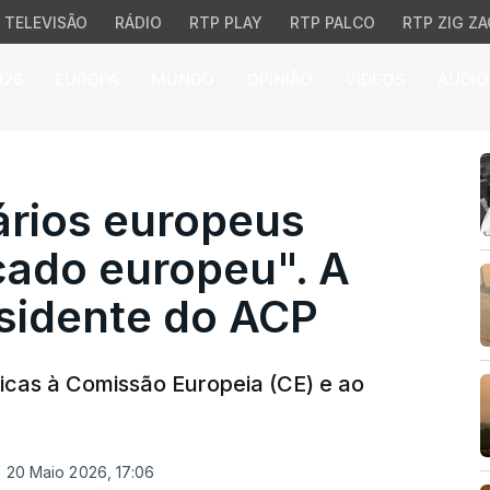
TELEVISÃO
RÁDIO
RTP PLAY
RTP PALCO
RTP ZIG ZA
026
EUROPA
MUNDO
OPINIÃO
VÍDEOS
ÁUDIO
ios europeus tramaram 
ários europeus
ado europeu". A
sidente do ACP
icas à Comissão Europeia (CE) e ao
o 20 Maio 2026, 17:06