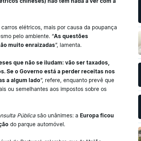
létricos chineses) não tem nada a ver com a
carros elétricos, mais por causa da poupança
smo pelo ambiente. “
As questões
tão muito enraizadas
”, lamenta.
eses que não se iludam: vão ser taxados,
s. Se o Governo está a perder receitas nos
as a algum lado
”, refere, enquanto prevê que
uais ou semelhantes aos impostos sobre os
nsulta Pública
são unânimes: a
Europa ficou
ação
do parque automóvel.