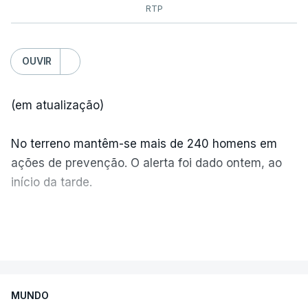
RTP
OUVIR
(em atualização)
No terreno mantêm-se mais de 240 homens em
ações de prevenção. O alerta foi dado ontem, ao
início da tarde.
Mais de 20 mil pessoas foram retiradas de casa
VER MAIS
por causa dos violentos incêndios no Canadá
MUNDO