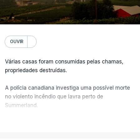
OUVIR
Várias casas foram consumidas pelas chamas,
propriedades destruídas.
A polícia canadiana investiga uma possível morte
no violento incêndio que lavra perto de
Summerland.
VER MAIS
Éum cenário de terror, descreve o primeiro-ministro
da Columbia Britânica, David Iby.