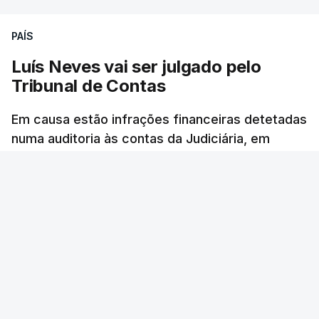
PAÍS
Luís Neves vai ser julgado pelo
Tribunal de Contas
Em causa estão infrações financeiras detetadas
numa auditoria às contas da Judiciária, em
2023, quando o agora ministro da Administração
Interna era diretor-nacional daquela polícia.
Rita Soares - RTP Antena 1
/
6 Agosto 2026, 14:58