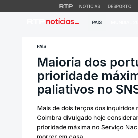
NOTÍCIAS
DESPORTO
PAÍS
MUNDIAL 2
Maioria dos portu
PAÍS
Maioria dos por
prioridade máxi
paliativos no SN
Mais de dois terços dos inquirido
Coimbra divulgado hoje consideram
prioridade máxima no Serviço Nac
morrer em casa.