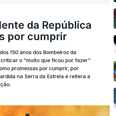
dente da República
s por cumprir
os 150 anos dos Bombeiros da
riticar o "muito que ficou por fazer"
como promessas por cumprir, por
rdida na Serra da Estrela e reitera a
nção.