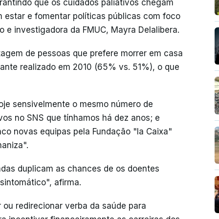
garantindo que os cuidados paliativos chegam
estar e fomentar políticas públicas com foco
ho e investigadora da FMUC, Mayra Delalibera.
ntagem de pessoas que prefere morrer em casa
hante realizado em 2010 (65% vs. 51%), o que
oje sensivelmente o mesmo número de
tivos no SNS que tínhamos há dez anos; e
nco novas equipas pela Fundação "la Caixa"
aniza".
adas duplicam as chances de os doentes
intomático", afirma.
 ou redirecionar verba da saúde para