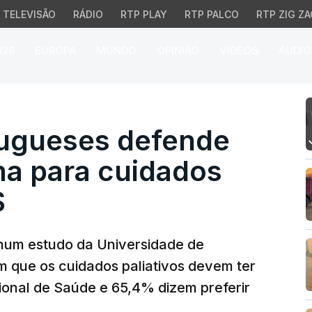
TELEVISÃO
RÁDIO
RTP PLAY
RTP PALCO
RTP ZIG ZA
026
EUROPA
MUNDO
OPINIÃO
VÍDEOS
ÁUDIO
gueses defende priorida
tugueses defende
ma para cuidados
S
s num estudo da Universidade de
 que os cuidados paliativos devem ter
ional de Saúde e 65,4% dizem preferir