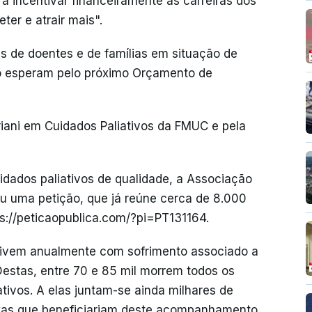
 incentivar financeiramente as carreiras dos
ter e atrair mais".
s de doentes e de famílias em situação de
ão esperam pelo próximo Orçamento de
oriani em Cuidados Paliativos da FMUC e pela
idados paliativos de qualidade, a Associação
ou uma petição, que já reúne cerca de 8.000
s://peticaopublica.com/?pi=PT131164.
vivem anualmente com sofrimento associado a
Destas, entre 70 e 85 mil morrem todos os
ivos. A elas juntam-se ainda milhares de
xas que beneficiariam deste acompanhamento