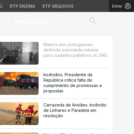
G
RTP ENSINA
RTP ARQUIVOS
Entrar
Abrir campo de
|
S
RTP
DESPORTO
de máxima para cuidado
Maioria dos portugueses
defende prioridade máxima
para cuidados paliativos no SNS
Incêndios. Presidente da
República critica falta de
cumprimento de promessas e
propostas
Carrazeda de Ansiães. Incêndio
de Linhares e Paradela em
resolução