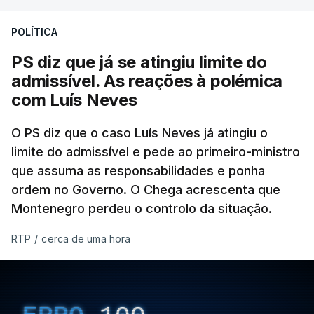
A Judiciária adianta ainda que não ordenou a
POLÍTICA
abertura de qualquer processo disciplinar, por não
ter qualquer elemento que indicie a realização
PS diz que já se atingiu limite do
dessas obras.
admissível. As reações à polémica
com Luís Neves
ARTIGOS RELACIONADOS
O PS diz que o caso Luís Neves já atingiu o
limite do admissível e pede ao primeiro-ministro
que assuma as responsabilidades e ponha
Empreiteiro da
Construbarcelos também
ordem no Governo. O Chega acrescenta que
fez obras na casa do diretor
Montenegro perdeu o controlo da situação.
financeiro da PJ
atualizado 7 Agosto 2026, 14:25
RTP
/
cerca de uma hora
Empreiteiro que fez obras
na casa de Luís Neves
também trabalhou para o