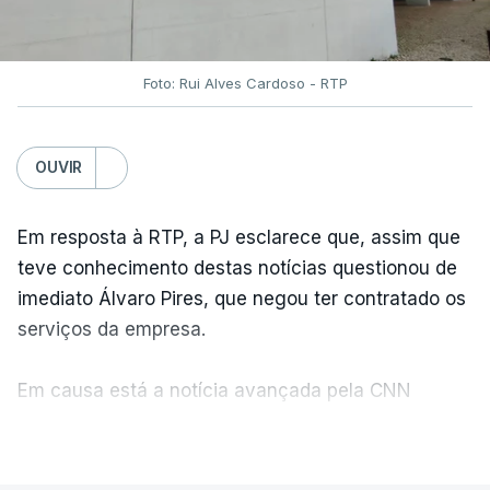
Foto: Rui Alves Cardoso - RTP
OUVIR
Em resposta à RTP, a PJ esclarece que, assim que
teve conhecimento destas notícias questionou de
imediato Álvaro Pires, que negou ter contratado os
serviços da empresa.
Em causa está a notícia avançada pela CNN
Portugal de que o diretor financeiro também tinha
VER MAIS
recorrido à Construbarcelos, tal como Luís Neves.