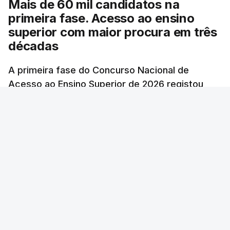
Mais de 60 mil candidatos na
primeira fase. Acesso ao ensino
superior com maior procura em três
décadas
A primeira fase do Concurso Nacional de
Acesso ao Ensino Superior de 2026 registou
60.391 candidatos, mais 21,8% em relação a
2025, o número mais elevado desde 1996,
exceto durante a pandemia de Covid-19,
revelam dados hoje divulgados.
Lusa
/
atualizado 7 Agosto 2026, 09:59