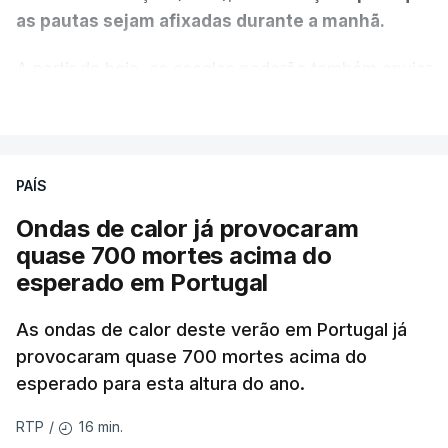
as pautas sejam afixadas durante a manhã.
A partir de hoje, as escolas poderão também enviar
aos alunos as versões digitalizadas das respetivas
VER MAIS
provas classificadas, à semelhança do que
aconteceu durante a 1.ª fase.
PAÍS
Em anos anteriores, a consulta das provas
Ondas de calor já provocaram
dependia da apresentação de um requerimento,
quase 700 mortes acima do
mas o Governo decidiu, a partir deste ano,
esperado em Portugal
disponibilizar a cópia dos exames classificados a
todos os estudantes para "reforçar a transparência
As ondas de calor deste verão em Portugal já
e rigor do processo" devido às falhas na
provocaram quase 700 mortes acima do
classificação eletrónica.
esperado para esta altura do ano.
Serão também publicadas as notas da 2.ª fase
16 min.
RTP
/
das provas finais do 9.º ano.