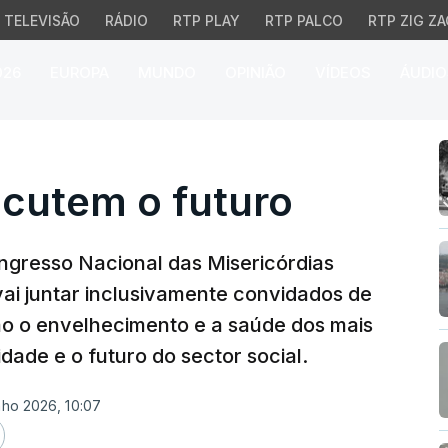
TELEVISÃO
RÁDIO
RTP PLAY
RTP PALCO
RTP ZIG ZA
026
EUROPA
MUNDO
OPINIÃO
VÍDEOS
ÁUDIO
utem o futuro
scutem o futuro
ngresso Nacional das Misericórdias
vai juntar inclusivamente convidados de
mo o envelhecimento e a saúde dos mais
idade e o futuro do sector social.
nho 2026, 10:07