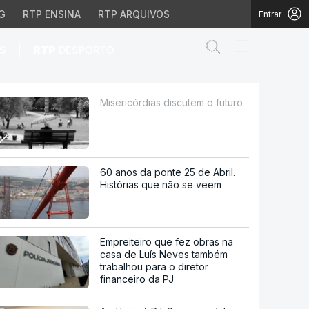
G
RTP ENSINA
RTP ARQUIVOS
Entrar
Abrir campo de
|
S
RTP
DESPORTO
Misericórdias discutem o futuro
60 anos da ponte 25 de Abril.
Histórias que não se veem
Empreiteiro que fez obras na
casa de Luís Neves também
trabalhou para o diretor
financeiro da PJ