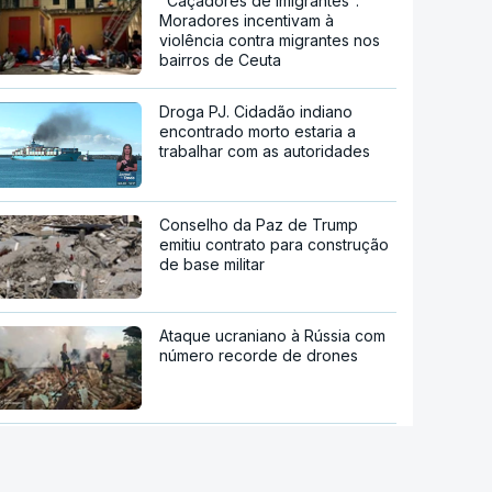
"Caçadores de imigrantes".
Moradores incentivam à
violência contra migrantes nos
bairros de Ceuta
Droga PJ. Cidadão indiano
encontrado morto estaria a
trabalhar com as autoridades
Conselho da Paz de Trump
emitiu contrato para construção
de base militar
Ataque ucraniano à Rússia com
número recorde de drones
Teerão anuncia acordo com
Omã sobre nova rota no estreito
de Ormuz