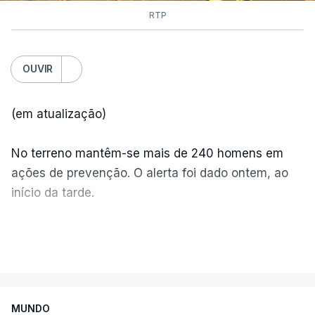
RTP
OUVIR
(em atualização)
No terreno mantêm-se mais de 240 homens em
ações de prevenção. O alerta foi dado ontem, ao
início da tarde.
Mais de 20 mil pessoas foram retiradas de casa
VER MAIS
por causa dos violentos incêndios no Canadá
MUNDO