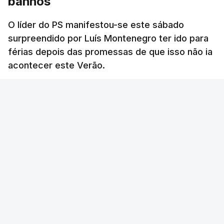
banhos
O líder do PS manifestou-se este sábado
surpreendido por Luís Montenegro ter ido para
férias depois das promessas de que isso não ia
acontecer este Verão.
RTP
/
atualizado 8 Agosto 2026, 21:26
ERRO
100
ERROR ON HTML5 MEDIA ELEMENT
ESTE CONTEÚDO ESTÁ NESTE MOMENTO
INDISPONÍVEL