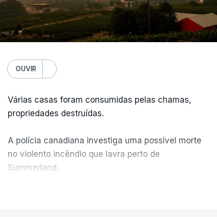
OUVIR
Várias casas foram consumidas pelas chamas,
propriedades destruídas.
A polícia canadiana investiga uma possível morte
no violento incêndio que lavra perto de
Summerland.
VER MAIS
Éum cenário de terror, descreve o primeiro-ministro
da Columbia Britânica, David Iby.