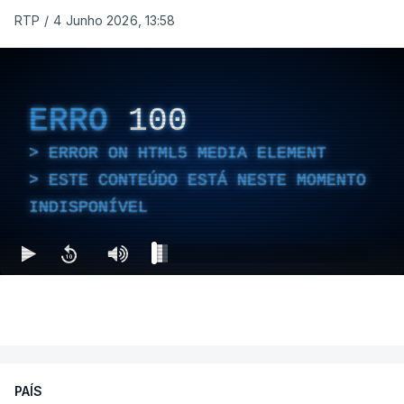
RTP
/
4 Junho 2026, 13:58
ERRO
100
ERROR ON HTML5 MEDIA ELEMENT
ESTE CONTEÚDO ESTÁ NESTE MOMENTO
INDISPONÍVEL
PAÍS