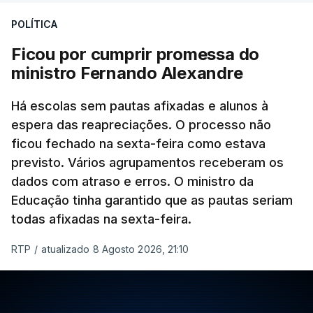
POLÍTICA
Ficou por cumprir promessa do
ERRO
100
ministro Fernando Alexandre
ERROR ON HTML5 MEDIA ELEMENT
Há escolas sem pautas afixadas e alunos à
ESTE CONTEÚDO ESTÁ NESTE
espera das reapreciações. O processo não
MOMENTO INDISPONÍVEL
ficou fechado na sexta-feira como estava
previsto. Vários agrupamentos receberam os
dados com atraso e erros. O ministro da
Educação tinha garantido que as pautas seriam
As autoridades canadianas estimam que vai levar
todas afixadas na sexta-feira.
dias ou semanas para controlar o fogo. Mais de
RTP
/
atualizado 8 Agosto 2026, 21:10
dois mil operacionais estão no terreno no combate
às chamas.