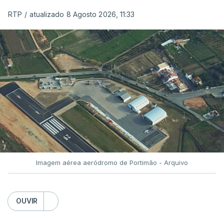
ERRO
100
RTP
/
atualizado 8 Agosto 2026, 11:33
ERROR ON HTML5 MEDIA ELEMENT
ESTE CONTEÚDO ESTÁ NESTE
MOMENTO INDISPONÍVEL
O Chega considerou "de uma enorme gravidade" a
decisão do Presidente da República
de enviar para
o Tribunal Constitucional o decreto sobre retorno
de estrangeiros, sustentando tratar-se de "uma
Imagem aérea aeródromo de Portimão - Arquivo
irresponsabilidade".
Na sexta-feira, a Presidência da República
OUVIR
anunciou que
António José Seguro pediu ao
Tribunal Constitucional a fiscalização preventiva do