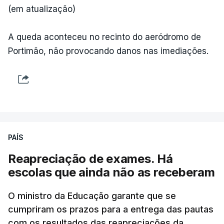
decreto
do parlamento sobre concessão de asilo,
(em atualização)
detenção e retorno de estrangeiros, aprovado com
votos a favor de PSD, IL e CDS-PP e a abstenção
A queda aconteceu no recinto do aeródromo de
do Chega.
Portimão, não provocando danos nas imediações.
Na nota que acompanha esta decisão, o
Presidente da República, apesar de considerar
necessário combater a imigração ilegal e garantir a
defesa das fronteiras portuguesas, argumenta que
isso "não é incompatível com a dignidade
PAÍS
humana".
Reapreciação de exames. Há
O decreto, que visa assegurar a execução de
escolas que ainda não as receberam
regulamentos e transpor diretivas da União
Europeia, contém alterações ao regime de
O ministro da Educação garante que se
acolhimento de estrangeiros ou apátridas em
cumpriram os prazos para a entrega das pautas
com os resultados das reapreciações da
centros de instalação temporária, ao regime