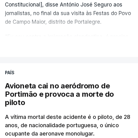
Constitucional], disse António José Seguro aos
jornalistas, no final da sua visita às Festas do Povo
de Campo Maior, distrito de Portalegre.
"Eu sou contra a imigração clandestina, é preciso
combater ferozmente a imigração ilegal,
VER MAIS
precisamos de regular a nossa imigração e
precisamos de defender as nossas fronteiras e
nada disto é incompatível com tratarmos com
PAÍS
dignidade as pessoas, designadamente menores e
Avioneta cai no aeródromo de
crianças", acrescentou.
Portimão e provoca a morte do
piloto
António José Seguro mostrou dúvidas sobre se é
garantido o superior interesse da criança.
A vítima mortal deste acidente é o piloto, de 28
anos, de nacionalidade portuguesa, o único
ocupante da aeronave monolugar.