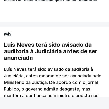
ARTIGOS RELACIONADOS
PAÍS
Luís Neves terá sido avisado da
"Lei do Retorno".
auditoria à Judiciária antes de ser
Comunidades estrangeiras
anunciada
em Portugal apoiam decisão
de Seguro
Luís Neves terá sido avisado da auditoria à
atualizado 8 Agosto 2026, 13:36
Judiciária, antes mesmo de ser anunciada pelo
Ministério da Justiça. De acordo com o jornal
"Lei do Retorno". Chega
Público, o governo admite desgaste, mas
considera envio para TC do
mantém a confiança no ministro e aposta nas
diploma "tipo de atos
políticos irresponsáveis"
investigações para preservar a PJ.
8 Agosto 2026, 10:04