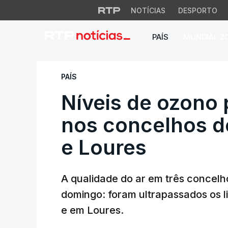
NOTÍCIAS
DESPORTO
PAÍS
MUNDIAL 2
Níveis de ozono pr
PAÍS
Níveis de ozono 
nos concelhos d
e Loures
A qualidade do ar em três concelh
domingo: foram ultrapassados os 
e em Loures.