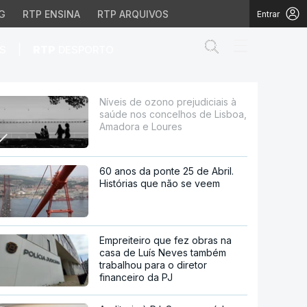
G
RTP ENSINA
RTP ARQUIVOS
Entrar
Abrir campo de
|
S
RTP
DESPORTO
 concelhos de Lisboa, A
Níveis de ozono prejudiciais à
saúde nos concelhos de Lisboa,
Amadora e Loures
60 anos da ponte 25 de Abril.
Histórias que não se veem
Empreiteiro que fez obras na
casa de Luís Neves também
trabalhou para o diretor
financeiro da PJ