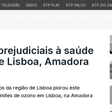
TELEVISÃO
RÁDIO
RTP PLAY
RTP PALCO
RTP ZIG ZA
026
EUROPA
MUNDO
OPINIÃO
VÍDEOS
ÁUDIO
ejudiciais à saúde nos
prejudiciais à saúde
e Lisboa, Amadora
os da região de Lisboa piorou este
limites de ozono em Lisboa, na Amadora