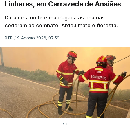
Linhares, em Carrazeda de Ansiães
ESTE CONTEÚDO ESTÁ NESTE
MOMENTO INDISPONÍVEL
Durante a noite e madrugada as chamas
cederam ao combate. Ardeu mato e floresta.
RTP
/
9 Agosto 2026, 07:59
RTP