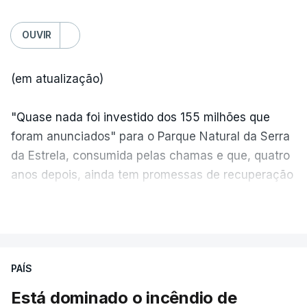
OUVIR
(em atualização)
"Quase nada foi investido dos 155 milhões que
foram anunciados" para o Parque Natural da Serra
da Estrela, consumida pelas chamas e que, quatro
anos depois, ainda tem promessas de recuperação
por cumprir.
VER MAIS
ERRO
100
PAÍS
ERROR ON HTML5 MEDIA ELEMENT
Está dominado o incêndio de