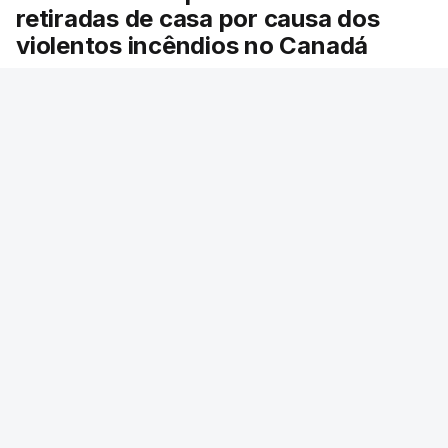
retiradas de casa por causa dos
violentos incêndios no Canadá
Milhares de pessoas têm ordem de evacuação.
O governo da província declarou o estado de
emergência por causa de dezenas de incêndios
florestais que estão descontrolados.
RTP
/
9 Agosto 2026, 08:03