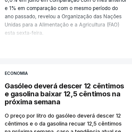
e 1% em comparação com o mesmo período do
ano passado, revelou a Organização das Nações
Unidas para a Alimentação e a Agricultura (FAO)
esta sexta-feira.
VER MAIS
Os preços globais dos alimentos atingiram o
seu nível mais elevado em três anos e meio,
ECONOMIA
com ondas de calor no Verão e conflitos na
Ucrânia e no Médio Oriente a elevar os
Gasóleo deverá descer 12 cêntimos
custos das colheitas.
e gasolina baixar 12,5 cêntimos na
próxima semana
O índice, que acompanha as variações mensais
de um cabaz de produtos alimentares
O preço por litro do gasóleo deverá descer 12
comercializados internacionalmente, subiu para
cêntimos e o da gasolina recuar 12,5 cêntimos
na próxima semana, caso a tendência atual se
131,1 pontos em julho, face aos 130,3 de junho.