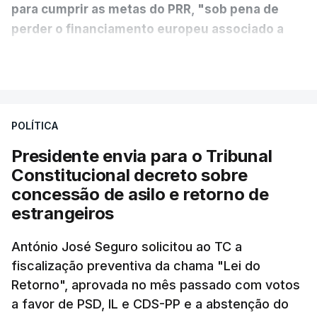
para cumprir as metas do PRR, "sob pena de
perder o financiamento europeu associado a
essa reforma específica".
VER MAIS
António José Seguro entende que a reforma reúne
treze apoios sociais "num só" e pretende "tornar o
POLÍTICA
sistema mais simples, mais justo e transparente".
Presidente envia para o Tribunal
"Sempre que seja possível reduzir burocracias,
Constitucional decreto sobre
eliminar sobreposições e garantir que os apoios
concessão de asilo e retorno de
chegam a quem mais necessita, estaremos a dar
estrangeiros
um passo na direção certa", argumenta o
António José Seguro solicitou ao TC a
Presidente da República.
fiscalização preventiva da chama "Lei do
Retorno", aprovada no mês passado com votos
Assegurar que "ninguém é
a favor de PSD, IL e CDS-PP e a abstenção do