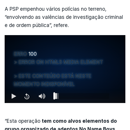
A PSP empenhou vários polícias no terreno,
“envolvendo as valências de investigação criminal
e de ordem pública”, refere.
ERRO
100
ERROR ON HTML5 MEDIA ELEMENT
ESTE CONTEÚDO ESTÁ NESTE
MOMENTO INDISPONÍVEL
“Esta operação
tem como alvos elementos do
grupo organizado de adeptos No Name Boys,