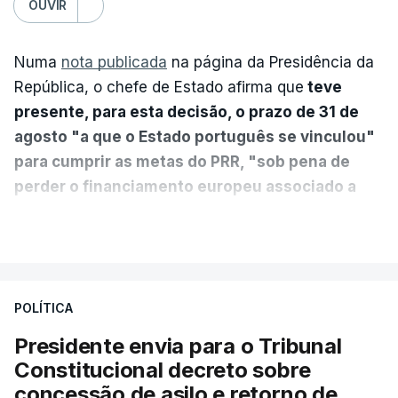
OUVIR
Numa
nota publicada
na página da Presidência da
República, o chefe de Estado afirma que
teve
presente, para esta decisão, o prazo de 31 de
agosto "a que o Estado português se vinculou"
para cumprir as metas do PRR, "sob pena de
perder o financiamento europeu associado a
essa reforma específica".
VER MAIS
António José Seguro entende que a reforma reúne
treze apoios sociais "num só" e pretende "tornar o
POLÍTICA
sistema mais simples, mais justo e transparente".
Presidente envia para o Tribunal
"Sempre que seja possível reduzir burocracias,
Constitucional decreto sobre
eliminar sobreposições e garantir que os apoios
concessão de asilo e retorno de