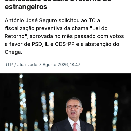
chegam a quem mais necessita, estaremos a dar
estrangeiros
um passo na direção certa", argumenta o
António José Seguro solicitou ao TC a
Presidente da República.
fiscalização preventiva da chama "Lei do
Retorno", aprovada no mês passado com votos
Assegurar que "ninguém é
a favor de PSD, IL e CDS-PP e a abstenção do
prejudicado"
Chega.
RTP
/
atualizado 7 Agosto 2026, 18:47
O Preisdente deixa, no entanto, deixa alguns
avisos:
uma reforma desta dimensão "deve ter
como primeiro critério a proteção das pessoas"
e "nenhum processo de simplificação pode
traduzir-se numa diminuição da proteção
social".