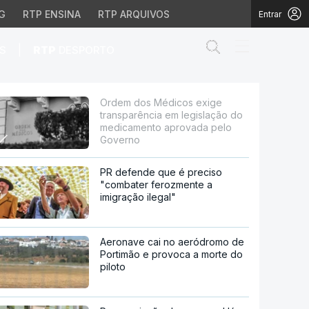
G
RTP ENSINA
RTP ARQUIVOS
Entrar
Abrir campo de
|
S
RTP
DESPORTO
em legislação do medic
Ordem dos Médicos exige
transparência em legislação do
medicamento aprovada pelo
Governo
PR defende que é preciso
"combater ferozmente a
imigração ilegal"
Aeronave cai no aeródromo de
Portimão e provoca a morte do
piloto