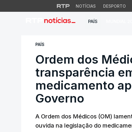
NOTÍCIAS
DESPORTO
PAÍS
MUNDIAL 2
Ordem dos Médicos
PAÍS
Ordem dos Médi
transparência em
medicamento ap
Governo
A Ordem dos Médicos (OM) lament
ouvida na legislação do medicame