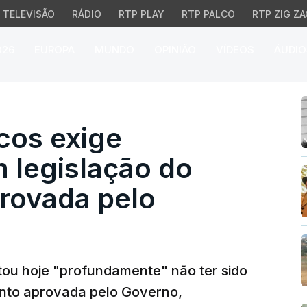
TELEVISÃO
RÁDIO
RTP PLAY
RTP PALCO
RTP ZIG ZA
026
EUROPA
MUNDO
OPINIÃO
VÍDEOS
ÁUDIO
 exige transparência 
cos exige
 legislação do
rovada pelo
ou hoje "profundamente" não ter sido
nto aprovada pelo Governo,