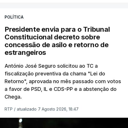
António José Seguro entende que a reforma reúne
treze apoios sociais "num só" e pretende "tornar o
POLÍTICA
sistema mais simples, mais justo e transparente".
Presidente envia para o Tribunal
"Sempre que seja possível reduzir burocracias,
Constitucional decreto sobre
eliminar sobreposições e garantir que os apoios
concessão de asilo e retorno de
chegam a quem mais necessita, estaremos a dar
estrangeiros
um passo na direção certa", argumenta o
António José Seguro solicitou ao TC a
Presidente da República.
fiscalização preventiva da chama "Lei do
Retorno", aprovada no mês passado com votos
Assegurar que "ninguém é
a favor de PSD, IL e CDS-PP e a abstenção do
prejudicado"
Chega.
RTP
/
atualizado 7 Agosto 2026, 18:47
O Preisdente deixa, no entanto, deixa alguns
avisos:
uma reforma desta dimensão "deve ter