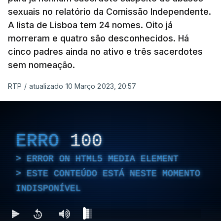
sexuais no relatório da Comissão Independente.
A lista de Lisboa tem 24 nomes. Oito já
morreram e quatro são desconhecidos. Há
cinco padres ainda no ativo e três sacerdotes
sem nomeação.
RTP
/
atualizado 10 Março 2023, 20:57
ERRO
100
ERROR ON HTML5 MEDIA ELEMENT
ESTE CONTEÚDO ESTÁ NESTE MOMENTO
INDISPONÍVEL