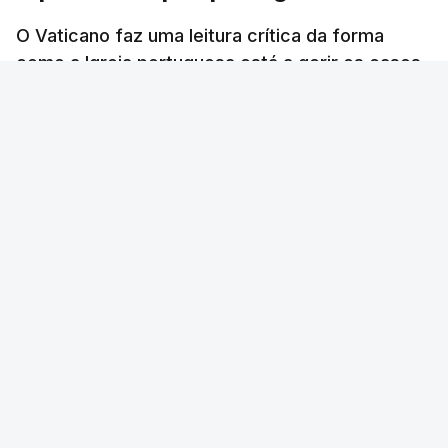
O Vaticano faz uma leitura crítica da forma
como a Igreja portuguesa está a gerir os casos
de abusos sexuais perpetrados por membros
do clero.
RTP
/
atualizado 17 Outubro 2025, 22:43
ERRO
100
ERROR ON HTML5 MEDIA ELEMENT
ESTE CONTEÚDO ESTÁ NESTE MOMENTO
INDISPONÍVEL