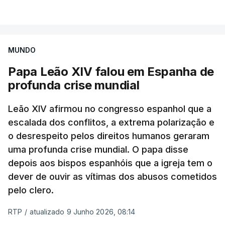
VER MAIS
Albino Meireles está suspenso do sacerdócio
desde 2023, quando o seu nome apareceu na lista
de padres suspeitos da comissão independente.
MUNDO
Papa Leão XIV falou em Espanha de
Até agora a hierarquia da igreja dizia esperar o
profunda crise mundial
resultado da justiça civil para atuar
canonicamente.
Leão XIV afirmou no congresso espanhol que a
escalada dos conflitos, a extrema polarização e
Como a RTP noticiou na altura, o padre assumiu
o desrespeito pelos direitos humanos geraram
também, perante a judiciária, uma relação de cariz
uma profunda crise mundial. O papa disse
sexual com um rapaz de 15 anos que não quis
depois aos bispos espanhóis que a igreja tem o
apresentar queixa.
dever de ouvir as vítimas dos abusos cometidos
pelo clero.
RTP
/
atualizado 9 Junho 2026, 08:14