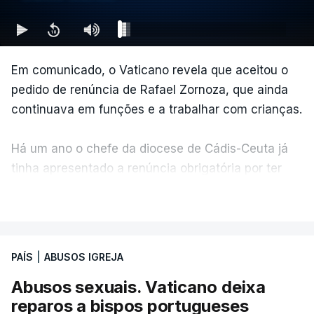
Em comunicado, o Vaticano revela que aceitou o
pedido de renúncia de Rafael Zornoza, que ainda
continuava em funções e a trabalhar com crianças.
Há um ano o chefe da diocese de Cádis-Ceuta já
tinha apresentado a renúncia obrigatória por ter
atingido os 75 anos, mas a Santa Sé prorrogou o
VER MAIS
mandato.
PAÍS
|
ABUSOS IGREJA
Abusos sexuais. Vaticano deixa
reparos a bispos portugueses