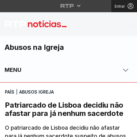
Entrar
Patriarcado de Lisboa
Abusos na Igreja
MENU
PAÍS
|
ABUSOS IGREJA
Patriarcado de Lisboa decidiu não
afastar para já nenhum sacerdote
O patriarcado de Lisboa decidiu não afastar
para já nenhum sacerdote suspeito de abusos