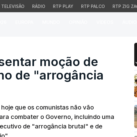
TELEVISÃO
RÁDIO
RTP PLAY
RTP PALCO
RTP ZIG ZA
026
EUROPA
MUNDO
OPINIÃO
VÍDEOS
ÁUDIO
ntar moção de censura 
sentar moção de
no de "arrogância
 hoje que os comunistas não vão
para combater o Governo, incluindo uma
cutivo de "arrogância brutal" e de
io".