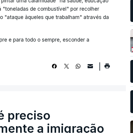
 "pintar uma calamidade" na saúde, educação
á "toneladas de combustível" por recolher
 o "ataque àqueles que trabalham" através da
re e para todo o sempre, esconder a
é preciso
mente a imigração