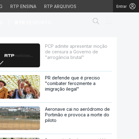
G
RTP ENSINA
RTP ARQUIVOS
Entrar
Abrir campo de
|
S
RTP
DESPORTO
a Governo de "arrogânc
PCP admite apresentar moção
de censura a Governo de
"arrogância brutal"
PR defende que é preciso
"combater ferozmente a
imigração ilegal"
Aeronave cai no aeródromo de
Portimão e provoca a morte do
piloto