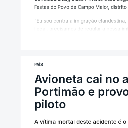
Festas do Povo de Campo Maior, distrito 
"Eu sou contra a imigração clandestina,
ilegal, precisamos de regular a nossa i
fronteiras e nada disto é incompatível 
V
designadamente menores e crianças", a
António José Seguro mostrou dúvidas sob
PAÍS
criança.
Avioneta cai no
Portimão e prov
piloto
A vítima mortal deste acidente é o
ERRO
100