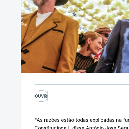
OUVIR
"As razões estão todas explicadas na f
Constitucional], disse António José Segur