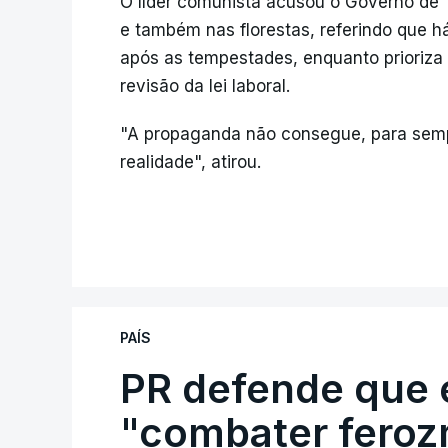
O líder comunista acusou o Governo de
e também nas florestas, referindo que h
após as tempestades, enquanto prioriza
revisão da lei laboral.
"A propaganda não consegue, para semp
realidade", atirou.
PAÍS
PR defende que 
"combater feroz