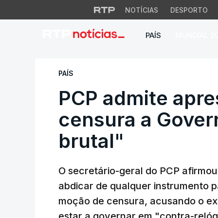
NOTÍCIAS
DESPORTO
PAÍS
MUNDIAL 2
PCP admite aprese
PAÍS
PCP admite apre
censura a Gover
brutal"
O secretário-geral do PCP afirmou
abdicar de qualquer instrumento 
moção de censura, acusando o exe
estar a governar em "contra-relóg