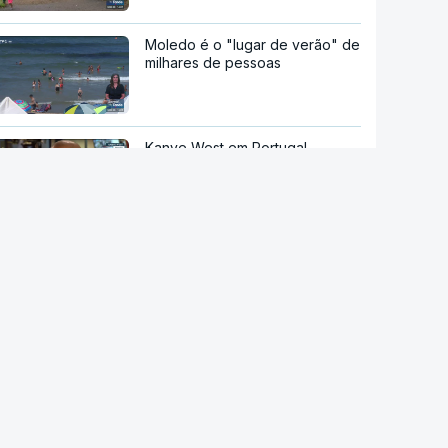
Moledo é o "lugar de verão" de
milhares de pessoas
Kanye West em Portugal.
Polémicas não cancelaram o
concerto no Algarve
Festival Bons Sons. Cartaz com
música portuguesa até domingo