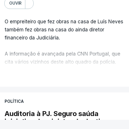
OUVIR
O empreiteiro que fez obras na casa de Luís Neves
também fez obras na casa do ainda diretor
financeiro da Judiciária.
A informação é avançada pela CNN Portugal, que
cita vários vizinhos deste alto quadro da polícia.
VER MAIS
Foi o diretor financeiro, Álvaro Pires, que assumiu a
responsabilidade de sugerir as instalações da
Construbarcelos para acolher um atrelado
POLÍTICA
apreendido numa operação de droga.
Auditoria à PJ. Seguro saúda
iniciativa da ministra da Justiça