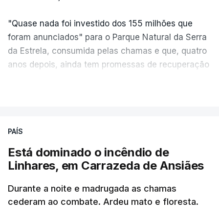
"Quase nada foi investido dos 155 milhões que
foram anunciados" para o Parque Natural da Serra
da Estrela, consumida pelas chamas e que, quatro
anos depois, ainda tem promessas de recuperação
por cumprir.
VER MAIS
ERRO
100
PAÍS
ERROR ON HTML5 MEDIA ELEMENT
Está dominado o incêndio de
Linhares, em Carrazeda de Ansiães
ESTE CONTEÚDO ESTÁ NESTE
MOMENTO INDISPONÍVEL
Durante a noite e madrugada as chamas
cederam ao combate. Ardeu mato e floresta.