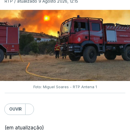
RTP
/
atualizado 9 Agosto 2026, 12:15
Foto: Miguel Soares - RTP Antena 1
OUVIR
(em atualização)