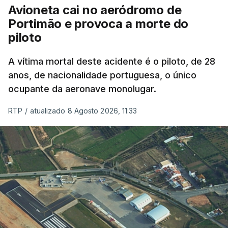
Avioneta cai no aeródromo de
crianças", acrescentou.
Portimão e provoca a morte do
piloto
António José Seguro mostrou dúvidas sobre se é
garantido o superior interesse da criança.
A vítima mortal deste acidente é o piloto, de 28
anos, de nacionalidade portuguesa, o único
ocupante da aeronave monolugar.
ERRO
100
RTP
/
atualizado 8 Agosto 2026, 11:33
ERROR ON HTML5 MEDIA ELEMENT
ESTE CONTEÚDO ESTÁ NESTE
MOMENTO INDISPONÍVEL
O Chega considerou "de uma enorme gravidade" a
decisão do Presidente da República
de enviar para