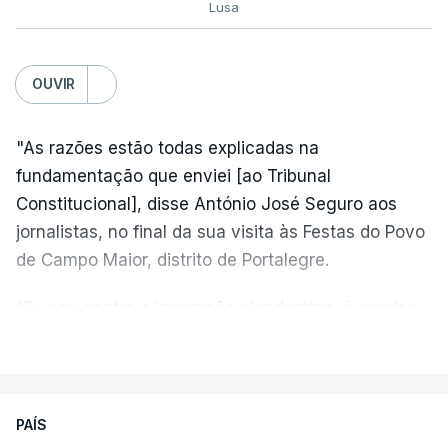
Lusa
OUVIR
"As razões estão todas explicadas na
fundamentação que enviei [ao Tribunal
Constitucional], disse António José Seguro aos
jornalistas, no final da sua visita às Festas do Povo
de Campo Maior, distrito de Portalegre.
"Eu sou contra a imigração clandestina, é preciso
combater ferozmente a imigração ilegal,
VER MAIS
precisamos de regular a nossa imigração e
precisamos de defender as nossas fronteiras e
nada disto é incompatível com tratarmos com
PAÍS
dignidade as pessoas, designadamente menores e