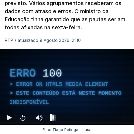
previsto. Vários agrupamentos receberam os
dados com atraso e erros. O ministro da
Educação tinha garantido que as pautas seriam
todas afixadas na sexta-feira.
RTP
/
atualizado 8 Agosto 2026, 21:10
ERRO
100
ERROR ON HTML5 MEDIA ELEMENT
ESTE CONTEÚDO ESTÁ NESTE MOMENTO
INDISPONÍVEL
Foto: Tiago Petinga - Lusa