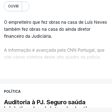
OUVIR
O empreiteiro que fez obras na casa de Luís Neves
também fez obras na casa do ainda diretor
financeiro da Judiciária.
A informação é avançada pela CNN Portugal, que
cita vários vizinhos deste alto quadro da polícia.
VER MAIS
Foi o diretor financeiro, Álvaro Pires, que assumiu a
responsabilidade de sugerir as instalações da
Construbarcelos para acolher um atrelado
POLÍTICA
apreendido numa operação de droga.
Auditoria à PJ. Seguro saúda
iniciativa da ministra da Justiça