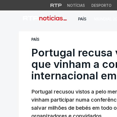
NOTÍCIAS
DESPORTO
PAÍS
MUNDIAL 2
Portugal recusa vi
PAÍS
Portugal recusa v
que vinham a co
internacional em
Portugal recusou vistos a pelo men
vinham participar numa conferênci
salvar milhões de bebés em todo 
organizadores e convidados.