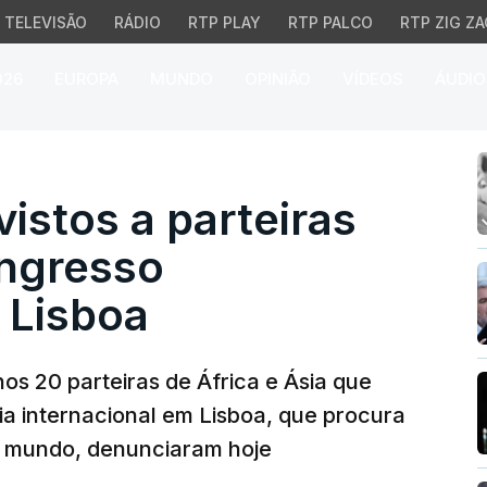
TELEVISÃO
RÁDIO
RTP PLAY
RTP PALCO
RTP ZIG ZA
026
EUROPA
MUNDO
OPINIÃO
VÍDEOS
ÁUDIO
stos a parteiras que vi
istos a parteiras
ngresso
 Lisboa
os 20 parteiras de África e Ásia que
a internacional em Lisboa, que procura
o mundo, denunciaram hoje