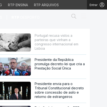
G
RTP ENSINA
RTP ARQUIVOS
Entrar
Abrir campo de
|
S
RTP
DESPORTO
nham a congresso intern
Portugal recusa vistos a
parteiras que vinham a
congresso internacional em
Lisboa
Presidente da República
promulga decreto-lei que cria a
Prestação Social Única
Presidente envia para o
Tribunal Constitucional decreto
sobre concessão de asilo e
retorno de estrangeiros