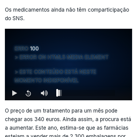
Os medicamentos ainda não têm comparticipação
do SNS.
ERRO
100
ERROR ON HTML5 MEDIA ELEMENT
ESTE CONTEÚDO ESTÁ NESTE
MOMENTO INDISPONÍVEL
O preço de um tratamento para um mês pode
chegar aos 340 euros. Ainda assim, a procura está
a aumentar. Este ano, estima-se que as farmácias
estejam a vender mais de 2.300 embalagens por