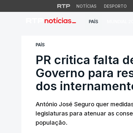
NOTÍCIAS
DESPORTO
PAÍS
MUNDIAL 2
PR critica falta d
PAÍS
PR critica falta 
Governo para re
dos internament
António José Seguro quer medidas
legislaturas para atenuar as con
população.