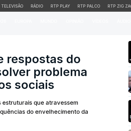
TELEVISÃO
RÁDIO
RTP PLAY
RTP PALCO
RTP ZIG ZA
026
EUROPA
MUNDO
OPINIÃO
VÍDEOS
ÁUDIO
e respostas do Governo 
de respostas do
solver problema
os sociais
 estruturais que atravessem
sequências do envelhecimento da