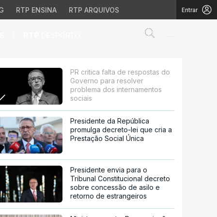
G
RTP ENSINA
RTP ARQUIVOS
Entrar
Abrir campo de
|
S
RTP
DESPORTO
para resolver problema 
PR critica falta de respostas do
Governo para resolver
problema dos internamentos
sociais
Presidente da República
promulga decreto-lei que cria a
Prestação Social Única
Presidente envia para o
Tribunal Constitucional decreto
sobre concessão de asilo e
retorno de estrangeiros