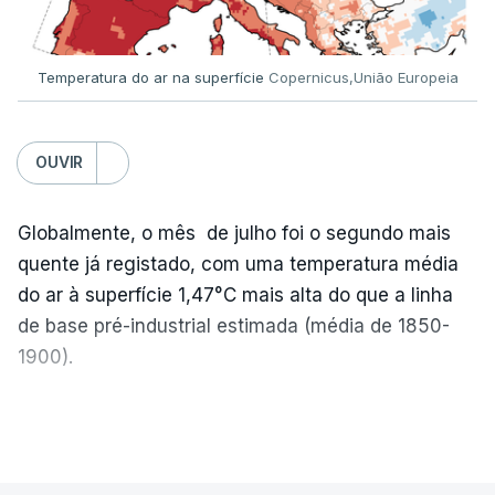
que aguardam a divulgação.
Temperatura do ar na superfície
Copernicus,União Europeia
Os resultados chegaram a ser enviados à escola
depois da meia-noite desta segunda-feira, mais
concretamente à 0h47, no entanto, ao início da
OUVIR
manhã a afixação ainda não tinha sido feita.
Globalmente, o mês de julho foi o segundo mais
quente já registado, com uma temperatura média
ERRO
100
do ar à superfície 1,47°C mais alta do que a linha
ERROR ON HTML5 MEDIA ELEMENT
de base pré-industrial estimada (média de 1850-
1900).
ESTE CONTEÚDO ESTÁ NESTE
MOMENTO INDISPONÍVEL
A Europa Ocidental vivenciou o período de
VER MAIS
junho-julho mais quente já registado
,
e julho
apresentou a terceira e a quarta ondas de calor