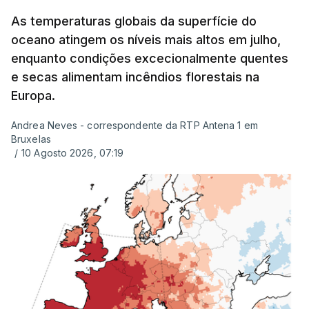
até à escola para ver o resultado mas ainda não
tinha sido divulgado. Alguns pais apontam
As temperaturas globais da superfície do
oceano atingem os níveis mais altos em julho,
incorreções e aguardam a atualização na
enquanto condições excecionalmente quentes
plataforma Inovar.
e secas alimentam incêndios florestais na
Europa.
Andrea Neves - correspondente da RTP Antena 1 em
ERRO
100
Bruxelas
ERROR ON HTML5 MEDIA ELEMENT
/
10 Agosto 2026, 07:19
ESTE CONTEÚDO ESTÁ NESTE
MOMENTO INDISPONÍVEL
Já a norte, na Escola Secundária de Rio Tinto, uma
outra equipa de reportagem confirmou que
há
mais de 100 pedidos de reapreciação de notas