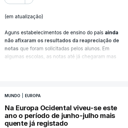
(em atualização)
Aguns estabelecimentos de ensino do país
ainda
não afixaram os resultados da reapreciação de
notas
que foram solicitadas pelos alunos. Em
algumas escolas, as notas até já chegaram mas
alguns erros estão a atrasar a afixação das notas.
VER MAIS
Uma das escolas é o Liceu Camões, em Lisboa.
Uma equipa de reportagem da RTP confirmou que
MUNDO
|
EUROPA
tinha chegado o resultado de
14 reapreciações de
exames, mas ainda não tinham sido afixados.
Na Europa Ocidental viveu-se este
ano o período de junho-julho mais
Alguns encarregados de educação e alunos foram
quente já registado