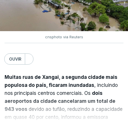
Europa Ocidental, elevando a temperatura
reenviada à escola neste domingo publicada logo
combinada de junho e julho a um novo recorde
de seguida.
para a região”.
cnsphoto via Reuters
ERRO
100
ERROR ON HTML5 MEDIA ELEMENT
OUVIR
ESTE CONTEÚDO ESTÁ NESTE
MOMENTO INDISPONÍVEL
Muitas ruas de Xangai, a segunda cidade mais
populosa do país, ficaram inundadas
, incluindo
nos principais centros comerciais. Os
dois
A nível nacional, são mais de 20 mil pedidos que
aeroportos da cidade cancelaram um total de
deviam ter sido afixados na sexta-feira.
943 voos
devido ao tufão, reduzindo a capacidade
em quase 40 por cento, informou a emissora
O Ministério da Educação explicou na altura que
estatal CCTV.