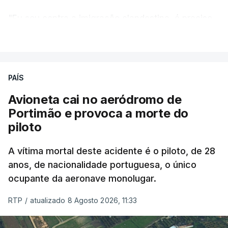
"Eu sou contra a imigração clandestina, é preciso
combater ferozmente a imigração ilegal,
VER MAIS
precisamos de regular a nossa imigração e
precisamos de defender as nossas fronteiras e
nada disto é incompatível com tratarmos com
PAÍS
dignidade as pessoas, designadamente menores e
Avioneta cai no aeródromo de
crianças", acrescentou.
Portimão e provoca a morte do
piloto
António José Seguro mostrou dúvidas sobre se é
garantido o superior interesse da criança.
A vítima mortal deste acidente é o piloto, de 28
anos, de nacionalidade portuguesa, o único
ocupante da aeronave monolugar.
ERRO
100
RTP
/
atualizado 8 Agosto 2026, 11:33
ERROR ON HTML5 MEDIA ELEMENT